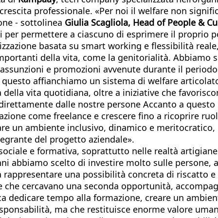
e crescita professionale. «Per noi il welfare non signi
one - sottolinea
Giulia Scagliola, Head of People & C
i per permettere a ciascuno di esprimere il proprio p
azione basata su smart working e flessibilità reale, 
ortanti della vita, come la genitorialità. Abbiamo
di assunzioni e promozioni avvenute durante il period
 questo affianchiamo un sistema di welfare articolat
à della vita quotidiana, oltre a iniziative che favori
 direttamente dalle nostre persone Accanto a questo 
azione come freelance e crescere fino a ricoprire ruol
reare un ambiente inclusivo, dinamico e meritocratico
tegrante del progetto aziendale».
iale e formativa, soprattutto nelle realtà artigiane 
nni abbiamo scelto di investire molto sulle persone,
ssa rappresentare una possibilità concreta di riscatto 
ersone che cercavano una seconda opportunità, accomp
ca dedicare tempo alla formazione, creare un ambiente
esponsabilità, ma che restituisce enorme valore uma