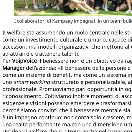
I collaboratori di Kampaay impegnati in un team bui
Il welfare sta assumendo un ruolo centrale nelle st
come un investimento culturale e umano, capace di i
accessori, ma modelli organizzativi che mettono al ce
ad attrarre e trattenere talenti.
Per
VoipVoice
il benessere non è un obiettivo da r
Manager
dell’azienda: «Il benessere delle persone 
come un insieme di benefit, ma come un sistema in c
uno
smart working
strutturato e personalizzabile, af
professionale. Promuoviamo pari opportunità in ogni 
riconoscimento. Coltiviamo inoltre momenti di ascolt
esigenze e visioni possano emergere e trasformarsi 
perché siamo convinti che il benessere mentale sia u
è un impegno continuo: non conta solo crescere, ma c
una realtà performante ma con una dimensione u
Un’idea di welfare che si ritrova anche nell’esperien