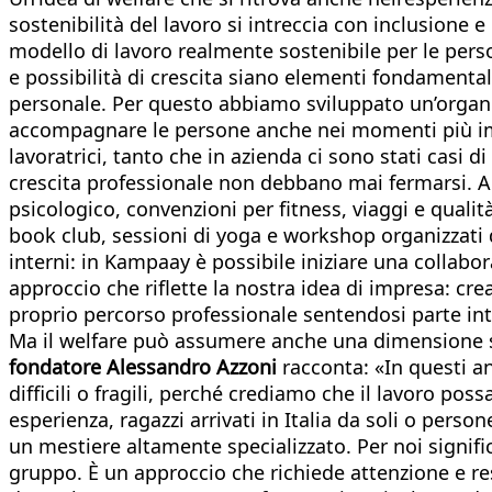
sostenibilità del lavoro si intreccia con inclusione 
modello di lavoro realmente sostenibile per le pers
e possibilità di crescita siano elementi fondamental
personale. Per questo abbiamo sviluppato un’organizz
accompagnare le persone anche nei momenti più imp
lavoratrici, tanto che in azienda ci sono stati casi 
crescita professionale non debbano mai fermarsi. A
psicologico, convenzioni per fitness, viaggi e qualit
book club, sessioni di yoga e workshop organizzati
interni: in Kampaay è possibile iniziare una collabor
approccio che riflette la nostra idea di impresa: c
proprio percorso professionale sentendosi parte in
Ma il welfare può assumere anche una dimensione soc
fondatore Alessandro Azzoni
racconta: «In questi a
difficili o fragili, perché crediamo che il lavoro po
esperienza, ragazzi arrivati in Italia da soli o p
un mestiere altamente specializzato. Per noi signifi
gruppo. È un approccio che richiede attenzione e r