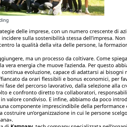
lding
rategie delle imprese, con un numero crescente di azi
ncidere sulla sostenibilità stessa dell’impresa. Non
ntro la qualità della vita delle persone, la formazion
aggiungere, ma un processo da coltivare. Come spieg
è la vera energia che muove l’azienda. Per questo abbi
ontinua evoluzione, capace di adattarsi ai bisogni r
fiancato da orari flessibili e bonus economici, per favo
fase del percorso lavorativo, dalla selezione alla cr
o e confronto diretto tra collaboratori, responsabili
in valore condiviso. E infine, abbiamo da poco intro
na componente imprescindibile della performance e del
ostruire un’organizzazione in cui le persone scelgono
mana»
.
za di
Kampaay
, tech company specializzata nell’organi