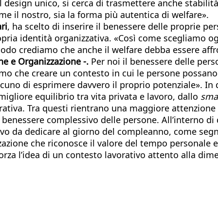
l design unico, si cerca di trasmettere anche stabilit
e il nostro, sia la forma più autentica di welfare».
ri
, ha scelto di inserire il benessere delle proprie pe
pria identità organizzativa. «Così come scegliamo ogn
 modo crediamo che anche il welfare debba essere aff
ne e Organizzazione -.
Per noi il benessere delle per
mo che creare un contesto in cui le persone possano s
uno di esprimere davvero il proprio potenziale». In
migliore equilibrio tra vita privata e lavoro, dallo
sma
orativa. Tra questi rientrano una maggiore attenzione
benessere complessivo delle persone. All’interno di q
ivo da dedicare al giorno del compleanno, come segn
azione che riconosce il valore del tempo personale e 
forza l’idea di un contesto lavorativo attento alla di