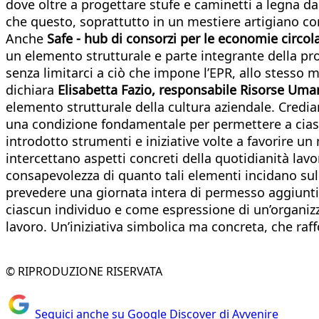
dove oltre a progettare stufe e caminetti a legna da
che questo, soprattutto in un mestiere artigiano com
Anche
Safe - hub di consorzi per le economie circola
un elemento strutturale e parte integrante della pro
senza limitarci a ciò che impone l’EPR, allo stesso
dichiara
Elisabetta Fazio, responsabile Risorse Uma
elemento strutturale della cultura aziendale. Credia
una condizione fondamentale per permettere a ciasc
introdotto strumenti e iniziative volte a favorire un 
intercettano aspetti concreti della quotidianità lav
consapevolezza di quanto tali elementi incidano sul 
prevedere una giornata intera di permesso aggiunt
ciascun individuo e come espressione di un’organizz
lavoro. Un’iniziativa simbolica ma concreta, che raf
© RIPRODUZIONE RISERVATA
Seguici anche su Google Discover di Avvenire