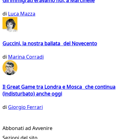
Gli immigrati eravamo noi, a Marcinelle
di
Luca Mazza
Guccini, la nostra ballata del Novecento
di
Marina Corradi
Il Great Game tra Londra e Mosca che continua
(indisturbato) anche oggi
di
Giorgio Ferrari
Abbonati ad Avvenire
Sezioni del sito