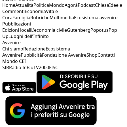
Home
Attualità
Politica
Mondo
Agorà
Podcast
Chiesa
Idee e
Commenti
Economia
Vita e
Cura
Famiglia
Rubriche
Multimedia
Ecosistema avvenire
Pubblicazioni
Edizioni locali
L'economia civile
Gutenberg
Popotus
Pop
Up
Luoghi dell'Infinito
Avvenire
Chi siamo
Redazione
Ecosistema
Avvenire
Pubblicità
Fondazione Avvenire
Shop
Contatti
Mondo CEI
SIR
Radio InBlu
TV2000
FISC