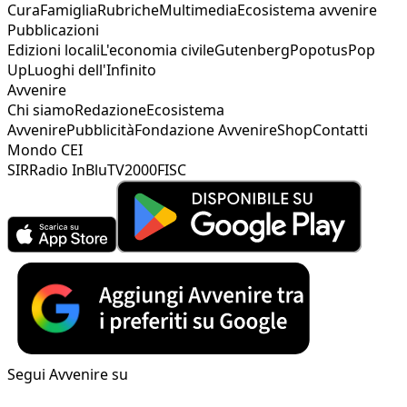
Cura
Famiglia
Rubriche
Multimedia
Ecosistema avvenire
Pubblicazioni
Edizioni locali
L'economia civile
Gutenberg
Popotus
Pop
Up
Luoghi dell'Infinito
Avvenire
Chi siamo
Redazione
Ecosistema
Avvenire
Pubblicità
Fondazione Avvenire
Shop
Contatti
Mondo CEI
SIR
Radio InBlu
TV2000
FISC
Segui Avvenire su