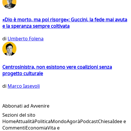
«Dio è morto, ma poi risorge»: Guccini, la fede mai avuta
e la speranza sempre coltivata
di
Umberto Folena
Centrosinistra, non esistono vere coalizioni senza
progetto culturale
di
Marco Iasevoli
Abbonati ad Avvenire
Sezioni del sito
Home
Attualità
Politica
Mondo
Agorà
Podcast
Chiesa
Idee e
Commenti
Economia
Vita e