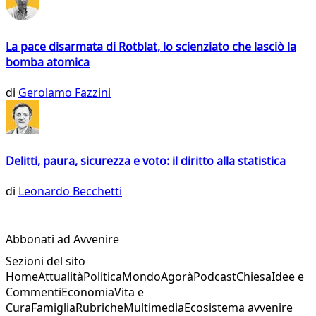
La pace disarmata di Rotblat, lo scienziato che lasciò la
bomba atomica
di
Gerolamo Fazzini
Delitti, paura, sicurezza e voto: il diritto alla statistica
di
Leonardo Becchetti
Abbonati ad Avvenire
Sezioni del sito
Home
Attualità
Politica
Mondo
Agorà
Podcast
Chiesa
Idee e
Commenti
Economia
Vita e
Cura
Famiglia
Rubriche
Multimedia
Ecosistema avvenire