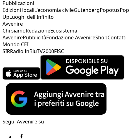
Pubblicazioni
Edizioni locali
L'economia civile
Gutenberg
Popotus
Pop
Up
Luoghi dell'Infinito
Avvenire
Chi siamo
Redazione
Ecosistema
Avvenire
Pubblicità
Fondazione Avvenire
Shop
Contatti
Mondo CEI
SIR
Radio InBlu
TV2000
FISC
Segui Avvenire su