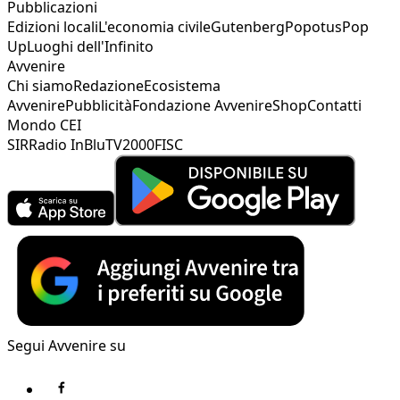
Pubblicazioni
Edizioni locali
L'economia civile
Gutenberg
Popotus
Pop
Up
Luoghi dell'Infinito
Avvenire
Chi siamo
Redazione
Ecosistema
Avvenire
Pubblicità
Fondazione Avvenire
Shop
Contatti
Mondo CEI
SIR
Radio InBlu
TV2000
FISC
Segui Avvenire su