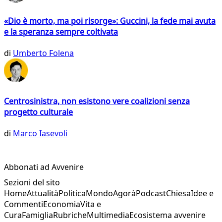
«Dio è morto, ma poi risorge»: Guccini, la fede mai avuta
e la speranza sempre coltivata
di
Umberto Folena
Centrosinistra, non esistono vere coalizioni senza
progetto culturale
di
Marco Iasevoli
Abbonati ad Avvenire
Sezioni del sito
Home
Attualità
Politica
Mondo
Agorà
Podcast
Chiesa
Idee e
Commenti
Economia
Vita e
Cura
Famiglia
Rubriche
Multimedia
Ecosistema avvenire