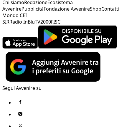
Chi siamo
Redazione
Ecosistema
Avvenire
Pubblicità
Fondazione Avvenire
Shop
Contatti
Mondo CEI
SIR
Radio InBlu
TV2000
FISC
Segui Avvenire su