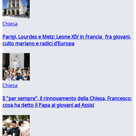
Chiesa
Parigi, Lourdes e Metz: Leone XIV in Francia fra giovani,
culto mariano e radici d’Europa
Chiesa
Il "per sempre", il rinnovamento della Chiesa, Francesco:
cosa ha detto il Papa ai giovani ad Assisi