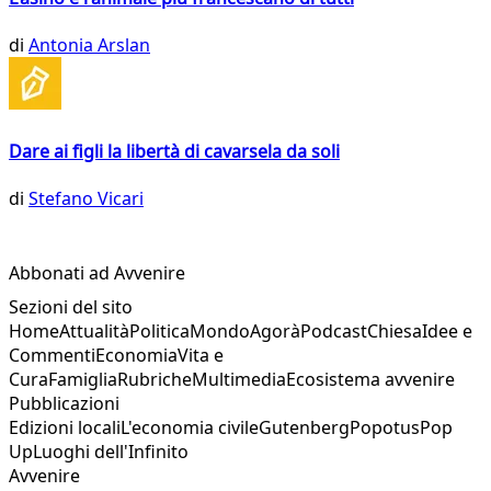
di
Antonia Arslan
Dare ai figli la libertà di cavarsela da soli
di
Stefano Vicari
Abbonati ad Avvenire
Sezioni del sito
Home
Attualità
Politica
Mondo
Agorà
Podcast
Chiesa
Idee e
Commenti
Economia
Vita e
Cura
Famiglia
Rubriche
Multimedia
Ecosistema avvenire
Pubblicazioni
Edizioni locali
L'economia civile
Gutenberg
Popotus
Pop
Up
Luoghi dell'Infinito
Avvenire