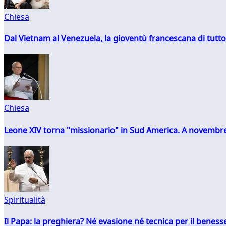
Chiesa
Dal Vietnam al Venezuela, la gioventù francescana di tutto
Chiesa
Leone XIV torna "missionario" in Sud America. A novembre
Spiritualità
Il Papa: la preghiera? Né evasione né tecnica per il ben