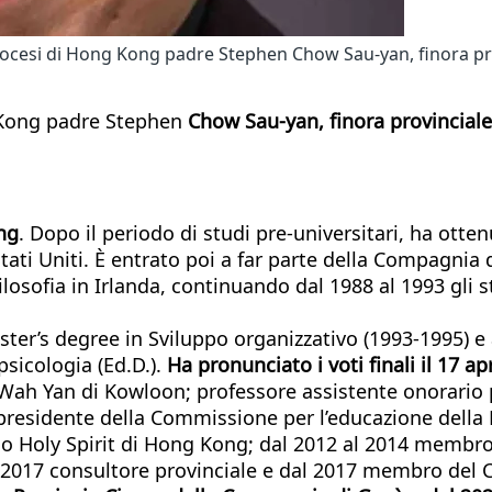
iocesi di Hong Kong padre Stephen Chow Sau-yan, finora pro
g Kong padre Stephen
Chow Sau-yan, finora provinciale
ng
. Dopo il periodo di studi pre-universitari, ha otte
Stati Uniti. È entrato poi a far parte della Compagnia
ilosofia in Irlanda, continuando dal 1988 al 1993 gli s
ter’s degree in Sviluppo organizzativo (1993-1995) e 
psicologia (Ed.D.).
Ha pronunciato i voti finali il 17 ap
 Wah Yan di Kowloon; professore assistente onorario 
 presidente della Commissione per l’educazione della 
no Holy Spirit di Hong Kong; dal 2012 al 2014 membro
l 2017 consultore provinciale e dal 2017 membro del 