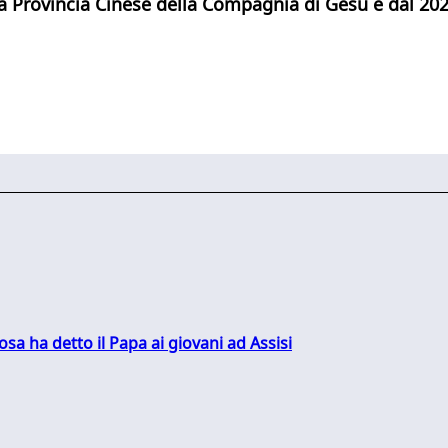
a Provincia Cinese della Compagnia di Gesù e dal 2020
sa ha detto il Papa ai giovani ad Assisi