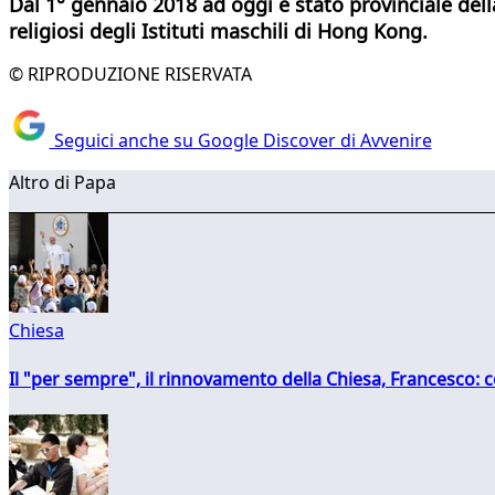
Dal 1° gennaio 2018 ad oggi è stato provinciale dell
religiosi degli Istituti maschili di Hong Kong.
© RIPRODUZIONE RISERVATA
Seguici anche su Google Discover di Avvenire
Altro di Papa
Chiesa
Il "per sempre", il rinnovamento della Chiesa, Francesco: co