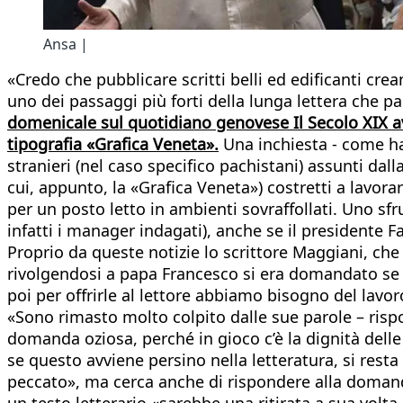
Ansa |
«Credo che pubblicare scritti belli ed edificanti cre
uno dei passaggi più forti della lunga lettera che p
domenicale sul quotidiano genovese Il Secolo XIX av
tipografia «Grafica Veneta».
Una inchiesta - come ha 
stranieri (nel caso specifico pachistani) assunti da
cui, appunto, la «Grafica Veneta») costretti a lavorar
per un posto letto in ambienti sovraffollati. Uno sf
infatti i manager indagati), anche se il presidente F
Proprio da queste notizie lo scrittore Maggiani, che ne
rivolgendosi a papa Francesco si era domandato se «v
poi per offrirle al lettore abbiamo bisogno del lavoro
«Sono rimasto molto colpito dalle sue parole – rispo
domanda oziosa, perché in gioco c’è la dignità delle
se questo avviene persino nella letteratura, si resta
peccato», ma cerca anche di rispondere alla domanda
un testo letterario «sarebbe una ritirata a sua volt