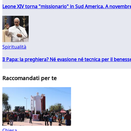
Leone XIV torna "missionario" in Sud America. A novembre
Spiritualità
Il Papa: la preghiera? Né evasione né tecnica per il ben
Raccomandati per te
Chiesa