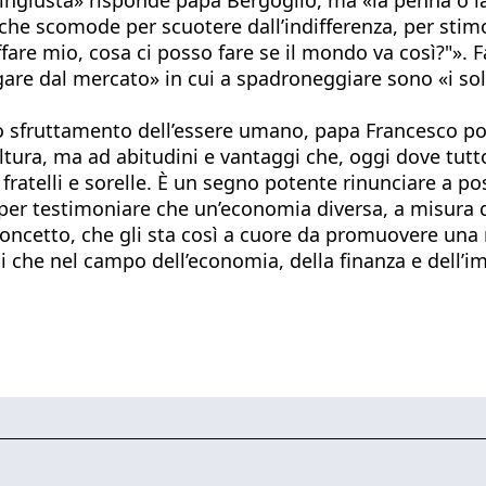
anche scomode per scuotere dall’indifferenza, per stim
ffare mio, cosa ci posso fare se il mondo va così?"». 
ogare dal mercato» in cui a spadroneggiare sono «i sol
allo sfruttamento dell’essere umano, papa Francesco p
cultura, ma ad abitudini e vantaggi che, oggi dove tu
fratelli e sorelle. È un segno potente rinunciare a po
per testimoniare che un’economia diversa, a misura d’
 concetto, che gli sta così a cuore da promuovere u
i che nel campo dell’economia, della finanza e dell’i