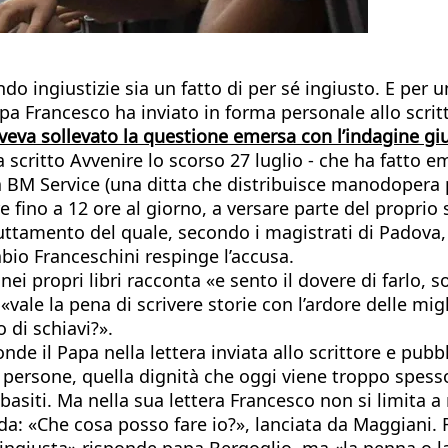
ando ingiustizie sia un fatto di per sé ingiusto. E per
apa Francesco ha inviato in forma personale allo scri
eva sollevato la questione emersa con l’indagine giu
scritto Avvenire lo scorso 27 luglio - che ha fatto e
lla BM Service (una ditta che distribuisce manodopera 
e fino a 12 ore al giorno, a versare parte del proprio 
ruttamento del quale, secondo i magistrati di Padova, 
abio Franceschini respinge l’accusa.
i propri libri racconta «e sento il dovere di farlo, sop
ale la pena di scrivere storie con l’ardore delle migl
 di schiavi?».
nde il Papa nella lettera inviata allo scrittore e pub
 persone, quella dignità che oggi viene troppo spesso
 basiti. Ma nella sua lettera Francesco non si limita 
: «Che cosa posso fare io?», lanciata da Maggiani. Ri
a ingiusta» risponde papa Bergoglio, ma «la penna o la