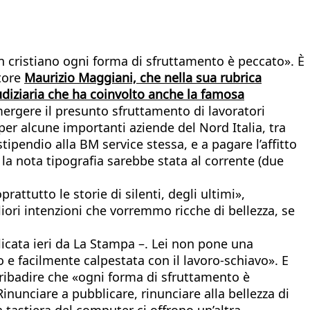
 un cristiano ogni forma di sfruttamento è peccato». È
ttore
Maurizio Maggiani, che nella sua rubrica
diziaria che ha coinvolto anche la famosa
mergere il presunto sfruttamento di lavoratori
per alcune importanti aziende del Nord Italia, tra
stipendio alla BM service stessa, e a pagare l’affitto
la nota tipografia sarebbe stata al corrente (due
rattutto le storie di silenti, degli ultimi»,
iori intenzioni che vorremmo ricche di bellezza, se
blicata ieri da La Stampa –. Lei non pone una
 e facilmente calpestata con il lavoro-schiavo». E
a ribadire che «ogni forma di sfruttamento è
nunciare a pubblicare, rinunciare alla bellezza di
 tastiera del computer ci offrono un’altra