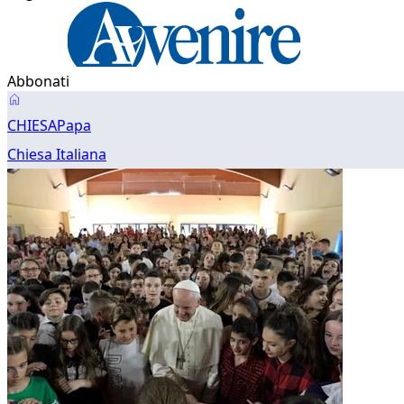
Abbonati
Papa
CHIESA
Papa
Chiesa Italiana