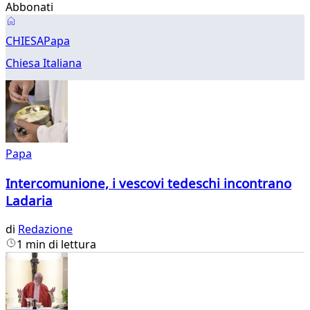
Abbonati
Papa
CHIESA
Papa
Chiesa Italiana
Papa
Intercomunione, i vescovi tedeschi incontrano
Ladaria
di
Redazione
1 min di lettura