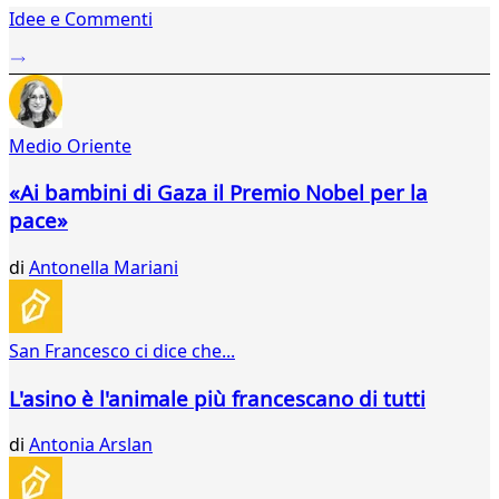
Idee e Commenti
2
...
315
316
317
Medio Oriente
318
319
«Ai bambini di Gaza il Premio Nobel per la
320
pace»
321
322
di
Antonella Mariani
323
324
325
326
San Francesco ci dice che...
327
328
L'asino è l'animale più francescano di tutti
329
330
di
Antonia Arslan
331
332