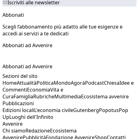
Iscriviti alle newsletter
Abbonati
Scegli l’abbonamento più adatto alle tue esigenze e
accedi ai servizi a te dedicati
Abbonati ad Avvenire
Abbonati ad Avvenire
Sezioni del sito
Home
Attualità
Politica
Mondo
Agorà
Podcast
Chiesa
Idee e
Commenti
Economia
Vita e
Cura
Famiglia
Rubriche
Multimedia
Ecosistema avvenire
Pubblicazioni
Edizioni locali
L'economia civile
Gutenberg
Popotus
Pop
Up
Luoghi dell'Infinito
Avvenire
Chi siamo
Redazione
Ecosistema
Avvenire
Pubblicità
Fondazione Avvenire
Shop
Contatti