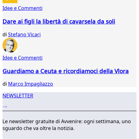
333
Idee e Commenti
334
335
Dare ai figli la libertà di cavarsela da soli
336
337
di
Stefano Vicari
338
339
340
Idee e Commenti
341
342
Guardiamo a Ceuta e ricordiamoci della Vlora
343
...
di
Marco Impagliazzo
384
385
NEWSLETTER
Le newsletter gratuite di Avvenire: ogni settimana, uno
sguardo che va oltre la notizia.