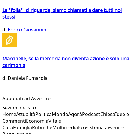
La "folla" ci riguarda, siamo chiamati a dare tutti noi
stessi
di
Enrico Giovannini
Marcinelle, se la memoria non diventa azione è solo una
cerimonia
di
Daniela Fumarola
Abbonati ad Avvenire
Sezioni del sito
Home
Attualità
Politica
Mondo
Agorà
Podcast
Chiesa
Idee e
Commenti
Economia
Vita e
Cura
Famiglia
Rubriche
Multimedia
Ecosistema avvenire
Pubblicazioni