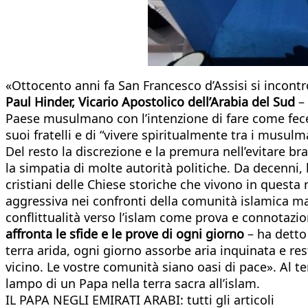
«Ottocento anni fa San Francesco d’Assisi si incon
Paul Hinder, Vicario Apostolico dell’Arabia del Sud
– 
Paese musulmano con l’intenzione di fare come fece 
suoi fratelli e di “vivere spiritualmente tra i musu
Del resto la discrezione e la premura nell’evitare bra
la simpatia di molte autorità politiche. Da decenni, 
cristiani delle Chiese storiche che vivono in ques
aggressiva nei confronti della comunità islamica magg
conflittualità verso l’islam come prova e connotazion
affronta le sfide e le prove di ogni giorno
– ha detto
terra arida, ogni giorno assorbe aria inquinata e res
vicino. Le vostre comunità siano oasi di pace». Al te
lampo di un Papa nella terra sacra all’islam.
IL PAPA NEGLI EMIRATI ARABI: tutti gli articoli