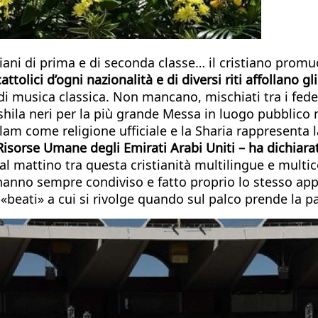
stiani di prima e di seconda classe… il cristiano prom
attolici d’ogni nazionalità e di diversi riti affollano 
di musica classica. Non mancano, mischiati tra i fede
shila neri per la più grande Messa in luogo pubblico 
lam come religione ufficiale e la Sharia rappresenta la
Risorse Umane degli Emirati Arabi Uniti – ha dichiar
 al mattino tra questa cristianità multilingue e multic
 hanno sempre condiviso e fatto proprio lo stesso app
i «beati» a cui si rivolge quando sul palco prende la pa