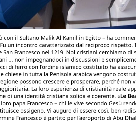
trò con il Sultano Malik Al Kamil in Egitto – ha com
Fu un incontro caratterizzato dal reciproco rispetto.
San Francesco nel 1219. Noi cristiani cerchiamo di se
lmani ... non impegnandoci in discussioni e semplicem
cci di ferro con l’ordine islamico costituito ha assicu
le chiese in tutta la Penisola arabica vengono costrui
ta regione possono crescere e prosperare, perché no
ioritaria. La loro esperienza di cristianità reale app
e di una identità cristiana solida e coerente. «
Le Be
 loro papa Francesco – chi le vive secondo Gesù rend
tituisce ossigeno. Vi auguro di essere così, ben radic
rmine Francesco è partito per l’aeroporto di Abu Dhabi.