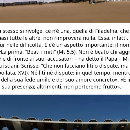
 stesso si rivolge, ce n’è una, quella di Filadelfia, c
si tutte le altre, non rimprovera nulla. Essa, infatti,
nelle difficoltà. E c’è un aspetto importante: il nome 
 «La prima: “Beati i miti” (Mt 5,5). Non è beato chi ag
di fronte ai suoi accusatori – ha detto il Papa – Mi 
 cristiani. Scrisse: “Che non facciano liti o dispute,
bollata, XVI). Né liti né dispute: in quel tempo, mentr
o della sua fede umile e del suo amore concreto». «È 
 sua presenza; altrimenti, non porteremo frutto».