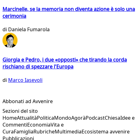
Marcinelle, se la memoria non diventa azione è solo una
cerimonia
di
Daniela Fumarola
Giorgia e Pedro, i due «opposti» che tirando la corda
rischiano di spezzare l'Europa
di
Marco Iasevoli
Abbonati ad Avvenire
Sezioni del sito
Home
Attualità
Politica
Mondo
Agorà
Podcast
Chiesa
Idee e
Commenti
Economia
Vita e
Cura
Famiglia
Rubriche
Multimedia
Ecosistema avvenire
Pubblicazioni