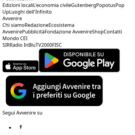
Edizioni locali
L'economia civile
Gutenberg
Popotus
Pop
Up
Luoghi dell'Infinito
Avvenire
Chi siamo
Redazione
Ecosistema
Avvenire
Pubblicità
Fondazione Avvenire
Shop
Contatti
Mondo CEI
SIR
Radio InBlu
TV2000
FISC
Segui Avvenire su