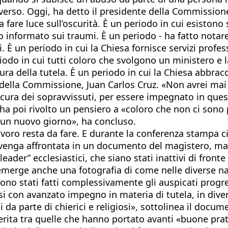
verso. Oggi, ha detto il presidente della Commissione
 fare luce sull’oscurità. È un periodo in cui esistono
informato sui traumi. È un periodo - ha fatto notare - 
 È un periodo in cui la Chiesa fornisce servizi prof
iodo in cui tutti coloro che svolgono un ministero e 
a della tutela. È un periodo in cui la Chiesa abbrac
della Commissione, Juan Carlos Cruz. «Non avrei mai
ura dei sopravvissuti, per essere impegnato in questo 
ha poi rivolto un pensiero a «coloro che non ci sono p
un nuovo giorno», ha concluso.
avoro resta da fare. E durante la conferenza stampa ci
venga affrontata in un documento del magistero, maga
leader” ecclesiastici, che siano stati inattivi di fron
merge anche una fotografia di come nelle diverse naz
ono stati fatti complessivamente gli auspicati progre
si con avanzato impegno in materia di tutela, in diver
si da parte di chierici e religiosi», sottolinea il docum
rita tra quelle che hanno portato avanti «buone pratic