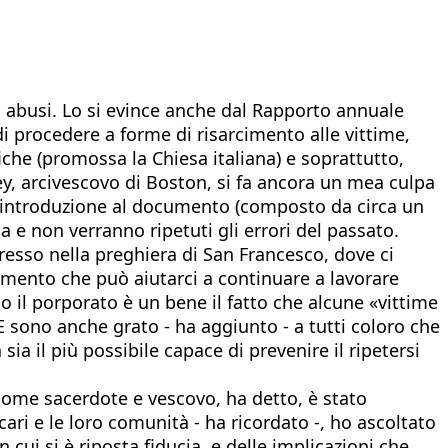
gli abusi. Lo si evince anche dal Rapporto annuale
di procedere a forme di risarcimento alle vittime,
iche (promossa la Chiesa italiana) e soprattutto,
y, arcivescovo di Boston, si fa ancora un mea culpa
ll’introduzione al documento (composto da circa un
a e non verranno ripetuti gli errori del passato.
spresso nella preghiera di San Francesco, dove ci
mento che può aiutarci a continuare a lavorare
o il porporato è un bene il fatto che alcune «vittime
 sono anche grato - ha aggiunto - a tutti coloro che
a il più possibile capace di prevenire il ripetersi
, come sacerdote e vescovo, ha detto, è stato
 cari e le loro comunità - ha ricordato -, ho ascoltato
ui si è riposta fiducia, e delle implicazioni che