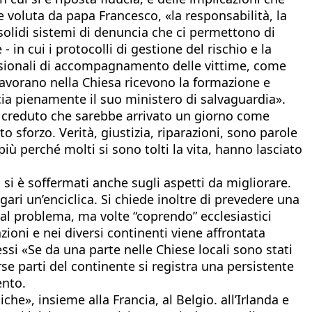
 voluta da papa Francesco, «la responsabilità, la
 solidi sistemi di denuncia che ci permettono di
in cui i protocolli di gestione del rischio e la
essionali di accompagnamento delle vittime, come
lavorano nella Chiesa ricevono la formazione e
cia pienamente il suo ministero di salvaguardia».
 creduto che sarebbe arrivato un giorno come
sforzo. Verità, giustizia, riparazioni, sono parole
iù perché molti si sono tolti la vita, hanno lasciato
 si è soffermati anche sugli aspetti da migliorare.
ri un’enciclica. Si chiede inoltre di prevedere una
te al problema, ma volte “coprendo” ecclesiastici
ioni e nei diversi continenti viene affrontata
ssi «Se da una parte nelle Chiese locali sono stati
se parti del continente si registra una persistente
ento.
he», insieme alla Francia, al Belgio. all’Irlanda e