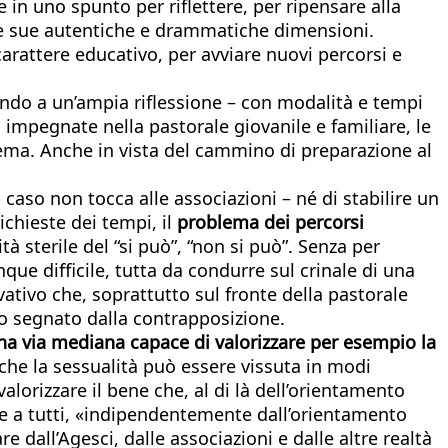
n uno spunto per riflettere, per ripensare alla
le sue autentiche e drammatiche dimensioni.
carattere educativo, per avviare nuovi percorsi e
ndo a un’ampia riflessione – con modalità e tempi
ni impegnate nella pastorale giovanile e familiare, le
l tema. Anche in vista del cammino di preparazione al
caso non tocca alle associazioni – né di stabilire un
ichieste dei tempi, il
problema dei percorsi
tà sterile del “si può”, “non si può”. Senza per
e difficile, tutta da condurre sul crinale di una
vativo che, soprattutto sul fronte della pastorale
so segnato dalla contrapposizione.
 una via mediana capace di valorizzare per esempio la
 che la sessualità può essere vissuta in modi
lorizzare il bene che, al di là dell’orientamento
ire a tutti, «indipendentemente dall’orientamento
dall’Agesci, dalle associazioni e dalle altre realtà