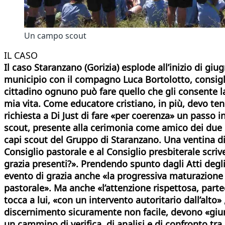
Un campo scout
IL CASO
Il caso Staranzano (Gorizia) esplode all’inizio di gi
municipio con il compagno Luca Bortolotto, consigl
cittadino ognuno può fare quello che gli consente la 
mia vita. Come educatore cristiano, in più, devo ten
richiesta a Di Just di fare «per coerenza» un passo 
scout, presente alla cerimonia come amico dei due gi
capi scout del Gruppo di Staranzano. Una ventina di 
Consiglio pastorale e al Consiglio presbiterale scrive
grazia presenti?». Prendendo spunto dagli Atti degli
evento di grazia anche «la progressiva maturazione 
pastorale». Ma anche «l’attenzione rispettosa, part
tocca a lui, «con un intervento autoritario dall’alto
discernimento sicuramente non facile, devono «giung
un cammino di verifica, di analisi e di confronto tr