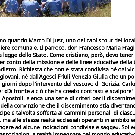
ugno quando Marco Di Just, uno dei capi scout del loca
iere comunale. Il parroco, don Francesco Maria Fragi
legge dello Stato. Come cristiano, però, devo tener c
er conto della missione e delle linee educative della 
indietro. Richiesta che non è stata condivisa né dal v
ovani, né dall’Agesci Friuli Venezia Giulia che un po
giorni dopo l’intervento del vescovo di Gorizia, Carlo
: «Di fronte a ciò che ha creato contrasti e scalpore" 
 Apostoli, elenca una serie di criteri per il discerni
della convinzione che il discernimento stia diventand
ecipe e talvolta sofferta ai cammini personali di cia
» , ma alle stesse realtà ecclesiali operanti in ambito
ere ad alcune indicazioni condivise e sagge». Sollec
a associazioni e realtà impegnate nel mondo educativo 