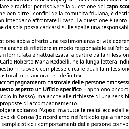
are e rapido” per risolvere la questione del
capo scou
e ben oltre i confini della comunità friulana, è desti
n intendano affrontare il caso. La questione è tanto
ne da sola possa caricarsi sulle spalle una responsabi
uestione abbia offerto una testimonianza di vita coeren
ma anche di riflettere in modo responsabile sull’effi
 riformulata e riattualizzata, a partire dalla riflessi
 Carlo Roberto Maria Redaelli, nella lunga lettera indi
questioni nuove e complesse circa le quali la riflessi
pastorali non ancora ben definite».
accompagnamento pastorale delle persone omosessu
uesto aspetto un Ufficio specifico
– appaiono ancora 
icolo in basso), ma anche alle richieste di una sensi
ve proposte di accompagnamento.
lgere soltanto l’Agesci ma tutte le realtà ecclesiali 
vo di Gorizia (lo ricordiamo nell’articolo qui a fianco)
do semplicistico i comportamenti delle persone coinv