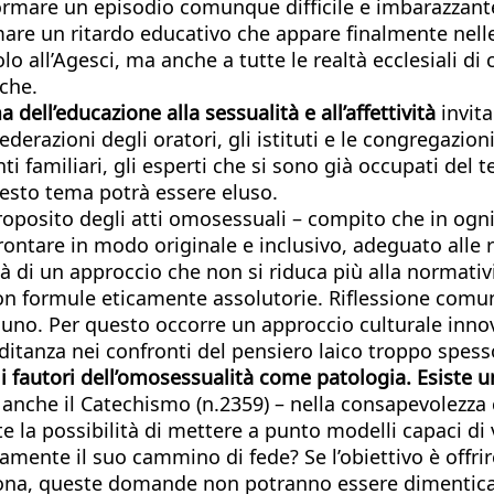
mare un episodio comunque difficile e imbarazzante i
lmare un ritardo educativo che appare finalmente nel
 all’Agesci, ma anche a tutte le realtà ecclesiali di 
iche.
dell’educazione alla sessualità e all’affettività
invita
Federazioni degli oratori, gli istituti e le congregazio
ti familiari, gli esperti che si sono già occupati de
uesto tema potrà essere eluso.
roposito degli atti omosessuali – compito che in ogni 
rontare in modo originale e inclusivo, adeguato alle r
tà di un approccio che non si riduca più alla normativi
 formule eticamente assolutorie. Riflessione comunqu
ascuno. Per questo occorre un approccio culturale inno
ditanza nei confronti del pensiero laico troppo spes
ra i fautori dell’omosessualità come patologia. Esiste
la anche il Catechismo (n.2359) – nella consapevolezza
la possibilità di mettere a punto modelli capaci di va
ramente il suo cammino di fede? Se l’obiettivo è offr
uona, queste domande non potranno essere dimenticare 