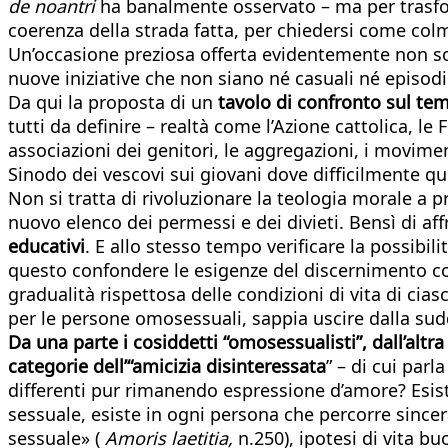
de noantri
ha banalmente osservato – ma per trasfor
coerenza della strada fatta, per chiedersi come co
Un’occasione preziosa offerta evidentemente non solo
nuove iniziative che non siano né casuali né episod
Da qui la proposta di un
tavolo di confronto sul tema 
tutti da definire – realtà come l’Azione cattolica, le 
associazioni dei genitori, le aggregazioni, i movimen
Sinodo dei vescovi sui giovani dove difficilmente q
Non si tratta di rivoluzionare la teologia morale a p
nuovo elenco dei permessi e dei divieti. Bensì di aff
educativi
. E allo stesso tempo verificare la possibili
questo confondere le esigenze del discernimento con
gradualità rispettosa delle condizioni di vita di ci
per le persone omosessuali, sappia uscire dalla sud
Da una parte i cosiddetti “omosessualisti”, dall’alt
categorie dell’“amicizia disinteressata
” – di cui par
differenti pur rimanendo espressione d’amore? Esiste 
sessuale, esiste in ogni persona che percorre since
sessuale» (
Amoris laetitia,
n.250), ipotesi di vita b