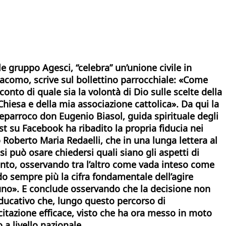
le gruppo Agesci, “celebra” un’unione civile in
acomo, scrive sul bollettino parrocchiale: «Come
onto di quale sia la volontà di Dio sulle scelte della
Chiesa e della mia associazione cattolica». Da qui la
iceparroco don Eugenio Biasol, guida spirituale degli
st su Facebook ha ribadito la propria fiducia nei
 Roberto Maria Redaelli, che in una lunga lettera al
si può osare chiedersi quali siano gli aspetti di
mento, osservando tra l’altro come vada inteso come
o sempre più la cifra fondamentale dell’agire
scuno». E conclude osservando che la decisione non
 educativo che, lungo questo percorso di
itazione efficace, visto che ha ora messo in moto
a livello nazionale.