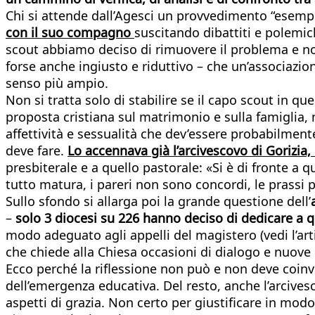
Chi si attende dall’Agesci un provvedimento “esempl
con il suo compagno
suscitando dibattiti e polemich
scout abbiamo deciso di rimuovere il problema e no
forse anche ingiusto e riduttivo – che un’associazio
senso più ampio.
Non si tratta solo di stabilire se il capo scout in q
proposta cristiana sul matrimonio e sulla famiglia, 
affettività e sessualità che dev’essere probabilmente
deve fare.
Lo accennava già l’arcivescovo di Gorizia,
presbiterale e a quello pastorale: «Si è di fronte a 
tutto matura, i pareri non sono concordi, le prassi 
Sullo sfondo si allarga poi la grande questione dell’
–
solo 3 diocesi su 226 hanno deciso di dedicare a q
modo adeguato agli appelli del magistero (vedi l’art
che chiede alla Chiesa occasioni di dialogo e nuo
Ecco perché la riflessione non può e non deve coinvo
dell’emergenza educativa. Del resto, anche l’arcivesco
aspetti di grazia. Non certo per giustificare in mo