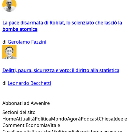
La pace disarmata di Roblat, lo scienziato che lasciò la
bomba atomica
di
Gerolamo Fazzini
Delitti, paura, sicurezza e voto: il diritto alla statistica
di
Leonardo Becchetti
Abbonati ad Avvenire
Sezioni del sito
Home
Attualità
Politica
Mondo
Agorà
Podcast
Chiesa
Idee e
Commenti
Economia
Vita e
Cura
Famiglia
Rubriche
Multimedia
Ecosistema avvenire