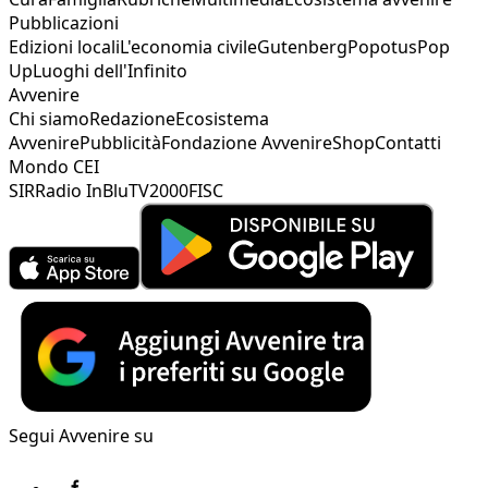
Pubblicazioni
Edizioni locali
L'economia civile
Gutenberg
Popotus
Pop
Up
Luoghi dell'Infinito
Avvenire
Chi siamo
Redazione
Ecosistema
Avvenire
Pubblicità
Fondazione Avvenire
Shop
Contatti
Mondo CEI
SIR
Radio InBlu
TV2000
FISC
Segui Avvenire su