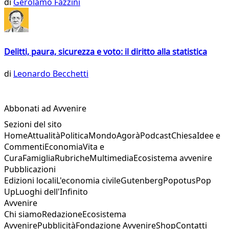
di
Gerolamo Fazzini
Delitti, paura, sicurezza e voto: il diritto alla statistica
di
Leonardo Becchetti
Abbonati ad Avvenire
Sezioni del sito
Home
Attualità
Politica
Mondo
Agorà
Podcast
Chiesa
Idee e
Commenti
Economia
Vita e
Cura
Famiglia
Rubriche
Multimedia
Ecosistema avvenire
Pubblicazioni
Edizioni locali
L'economia civile
Gutenberg
Popotus
Pop
Up
Luoghi dell'Infinito
Avvenire
Chi siamo
Redazione
Ecosistema
Avvenire
Pubblicità
Fondazione Avvenire
Shop
Contatti