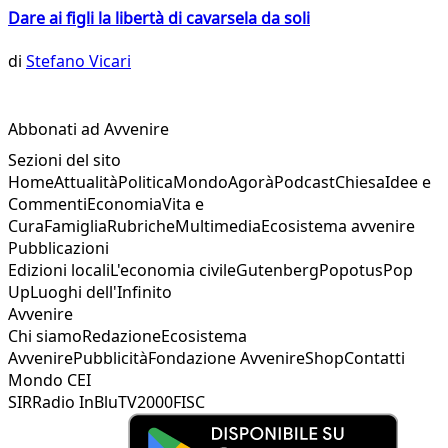
Dare ai figli la libertà di cavarsela da soli
di
Stefano Vicari
Abbonati ad Avvenire
Sezioni del sito
Home
Attualità
Politica
Mondo
Agorà
Podcast
Chiesa
Idee e
Commenti
Economia
Vita e
Cura
Famiglia
Rubriche
Multimedia
Ecosistema avvenire
Pubblicazioni
Edizioni locali
L'economia civile
Gutenberg
Popotus
Pop
Up
Luoghi dell'Infinito
Avvenire
Chi siamo
Redazione
Ecosistema
Avvenire
Pubblicità
Fondazione Avvenire
Shop
Contatti
Mondo CEI
SIR
Radio InBlu
TV2000
FISC