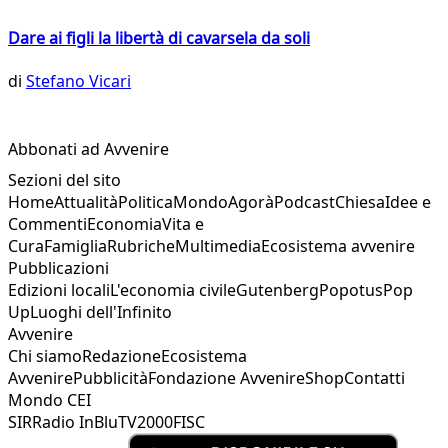
Dare ai figli la libertà di cavarsela da soli
di
Stefano Vicari
Abbonati ad Avvenire
Sezioni del sito
Home
Attualità
Politica
Mondo
Agorà
Podcast
Chiesa
Idee e
Commenti
Economia
Vita e
Cura
Famiglia
Rubriche
Multimedia
Ecosistema avvenire
Pubblicazioni
Edizioni locali
L'economia civile
Gutenberg
Popotus
Pop
Up
Luoghi dell'Infinito
Avvenire
Chi siamo
Redazione
Ecosistema
Avvenire
Pubblicità
Fondazione Avvenire
Shop
Contatti
Mondo CEI
SIR
Radio InBlu
TV2000
FISC