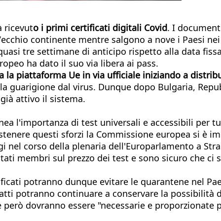
 ricevut
o i primi certificati digitali Covid
. I documenti
cchio continente mentre salgono a nove i Paesi nei qu
asi tre settimane di anticipo rispetto alla data fis
opeo ha dato il suo via libera ai pass.
a piattaforma Ue in via ufficiale iniziando a distribui
o la guarigione dal virus. Dunque dopo Bulgaria, Repu
già attivo il sistema.
inea l'importanza di test universali e accessibili per t
stenere questi sforzi la Commissione europea si è imp
oggi nel corso della plenaria dell'Europarlamento a St
Stati membri sul prezzo dei test e sono sicuro che ci
rtificati potranno dunque evitare le quarantene nel Pa
ti potranno continuare a conservare la possibilità di
 però dovranno essere "necessarie e proporzionate pe