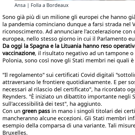
Ansa | Folla a Bordeaux
Sono già più di un milione gli europei che hanno già
la pandemia cominciano dunque a farsi strada nel Ve
riconoscimento. Ad annunciare l'accelerazione con qu
europea, nello stesso giorno in cui il Parlamento eur
Da oggi la Spagna e la Lituania hanno reso operativa l
vaccinazione
, il risultato negativo ad un tampone 
Polonia, sono così nove gli Stati membri nei quali è 
"Il regolamento" sui certificati Covid digitali "sottol
attraversano le frontiere quotidianamente. E per so
necessari al rilascio del certificato", ha ricordato 
Reynders. "È iniziato un dibattito importante negli 
sull'accessibilità dei test", ha aggiunto.
Con un
green pass
in mano i singoli titolari dei ce
mancheranno alcune eccezioni. Gli Stati membri infat
esempio della comparsa di una variante. Tali misure
Bruxelles.