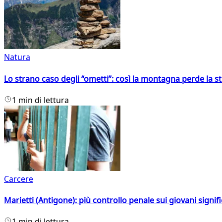
Natura
Lo strano caso degli “ometti”: così la montagna perde la s
1 min di lettura
Carcere
Marietti (Antigone): più controllo penale sui giovani signif
1 min di lettura