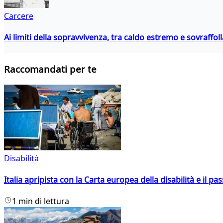
Carcere
Ai limiti della sopravvivenza, tra caldo estremo e sovraffo
Raccomandati per te
Disabilità
Italia apripista con la Carta europea della disabilità e il pa
1 min di lettura