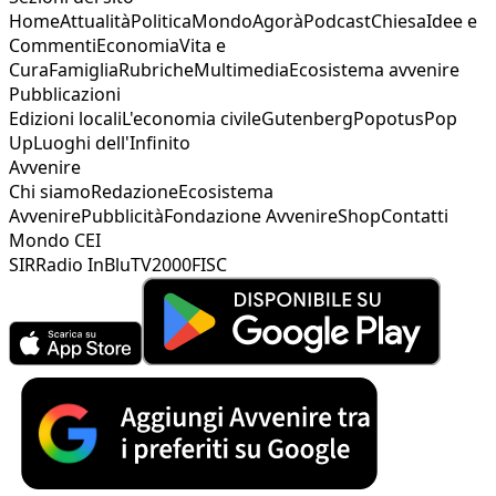
Home
Attualità
Politica
Mondo
Agorà
Podcast
Chiesa
Idee e
Commenti
Economia
Vita e
Cura
Famiglia
Rubriche
Multimedia
Ecosistema avvenire
Pubblicazioni
Edizioni locali
L'economia civile
Gutenberg
Popotus
Pop
Up
Luoghi dell'Infinito
Avvenire
Chi siamo
Redazione
Ecosistema
Avvenire
Pubblicità
Fondazione Avvenire
Shop
Contatti
Mondo CEI
SIR
Radio InBlu
TV2000
FISC