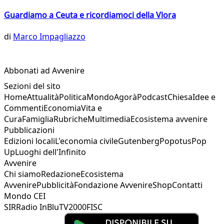
Guardiamo a Ceuta e ricordiamoci della Vlora
di
Marco Impagliazzo
Abbonati ad Avvenire
Sezioni del sito
Home
Attualità
Politica
Mondo
Agorà
Podcast
Chiesa
Idee e
Commenti
Economia
Vita e
Cura
Famiglia
Rubriche
Multimedia
Ecosistema avvenire
Pubblicazioni
Edizioni locali
L'economia civile
Gutenberg
Popotus
Pop
Up
Luoghi dell'Infinito
Avvenire
Chi siamo
Redazione
Ecosistema
Avvenire
Pubblicità
Fondazione Avvenire
Shop
Contatti
Mondo CEI
SIR
Radio InBlu
TV2000
FISC