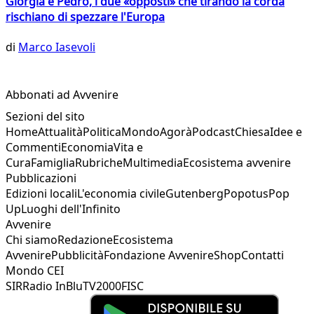
Giorgia e Pedro, i due «opposti» che tirando la corda
rischiano di spezzare l'Europa
di
Marco Iasevoli
Abbonati ad Avvenire
Sezioni del sito
Home
Attualità
Politica
Mondo
Agorà
Podcast
Chiesa
Idee e
Commenti
Economia
Vita e
Cura
Famiglia
Rubriche
Multimedia
Ecosistema avvenire
Pubblicazioni
Edizioni locali
L'economia civile
Gutenberg
Popotus
Pop
Up
Luoghi dell'Infinito
Avvenire
Chi siamo
Redazione
Ecosistema
Avvenire
Pubblicità
Fondazione Avvenire
Shop
Contatti
Mondo CEI
SIR
Radio InBlu
TV2000
FISC