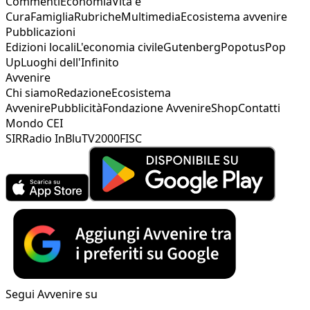
Commenti
Economia
Vita e
Cura
Famiglia
Rubriche
Multimedia
Ecosistema avvenire
Pubblicazioni
Edizioni locali
L'economia civile
Gutenberg
Popotus
Pop
Up
Luoghi dell'Infinito
Avvenire
Chi siamo
Redazione
Ecosistema
Avvenire
Pubblicità
Fondazione Avvenire
Shop
Contatti
Mondo CEI
SIR
Radio InBlu
TV2000
FISC
Segui Avvenire su