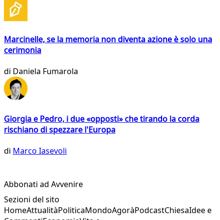
Marcinelle, se la memoria non diventa azione è solo una
cerimonia
di
Daniela Fumarola
Giorgia e Pedro, i due «opposti» che tirando la corda
rischiano di spezzare l'Europa
di
Marco Iasevoli
Abbonati ad Avvenire
Sezioni del sito
Home
Attualità
Politica
Mondo
Agorà
Podcast
Chiesa
Idee e