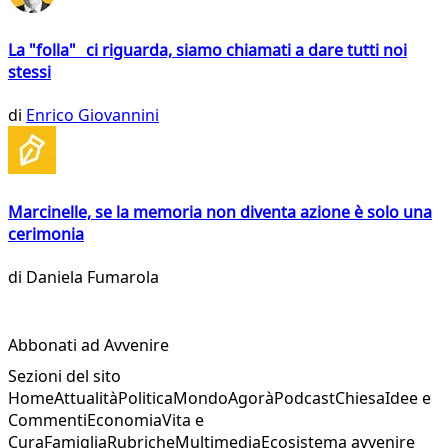
La "folla" ci riguarda, siamo chiamati a dare tutti noi
stessi
di
Enrico Giovannini
Marcinelle, se la memoria non diventa azione è solo una
cerimonia
di
Daniela Fumarola
Abbonati ad Avvenire
Sezioni del sito
Home
Attualità
Politica
Mondo
Agorà
Podcast
Chiesa
Idee e
Commenti
Economia
Vita e
Cura
Famiglia
Rubriche
Multimedia
Ecosistema avvenire