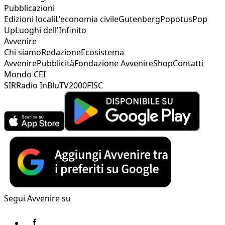
Pubblicazioni
Edizioni locali
L'economia civile
Gutenberg
Popotus
Pop
Up
Luoghi dell'Infinito
Avvenire
Chi siamo
Redazione
Ecosistema
Avvenire
Pubblicità
Fondazione Avvenire
Shop
Contatti
Mondo CEI
SIR
Radio InBlu
TV2000
FISC
Segui Avvenire su