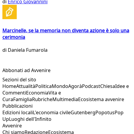
di
Enrico Giovannini
Marcinelle, se la memoria non diventa azione è solo una
cerimonia
di
Daniela Fumarola
Abbonati ad Avvenire
Sezioni del sito
Home
Attualità
Politica
Mondo
Agorà
Podcast
Chiesa
Idee e
Commenti
Economia
Vita e
Cura
Famiglia
Rubriche
Multimedia
Ecosistema avvenire
Pubblicazioni
Edizioni locali
L'economia civile
Gutenberg
Popotus
Pop
Up
Luoghi dell'Infinito
Avvenire
Chi siamo
Redazione
Ecosistema