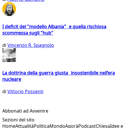
I deficit del "modello Albania" e quella rischiosa
scommessa sugli "hub"
di
Vincenzo R. Spagnolo
La dottrina della guerra giusta insostenibile nell’era
nucleare
di
Vittorio Possenti
Abbonati ad Avvenire
Sezioni del sito
Home
Attualità
Politica
Mondo
Agorà
Podcast
Chiesa
Idee e