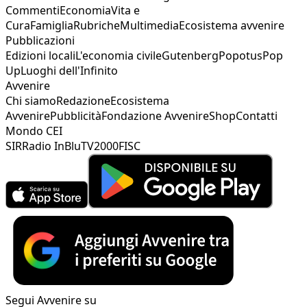
Commenti
Economia
Vita e
Cura
Famiglia
Rubriche
Multimedia
Ecosistema avvenire
Pubblicazioni
Edizioni locali
L'economia civile
Gutenberg
Popotus
Pop
Up
Luoghi dell'Infinito
Avvenire
Chi siamo
Redazione
Ecosistema
Avvenire
Pubblicità
Fondazione Avvenire
Shop
Contatti
Mondo CEI
SIR
Radio InBlu
TV2000
FISC
Segui Avvenire su