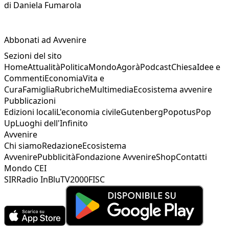
di
Daniela Fumarola
Abbonati ad Avvenire
Sezioni del sito
Home
Attualità
Politica
Mondo
Agorà
Podcast
Chiesa
Idee e
Commenti
Economia
Vita e
Cura
Famiglia
Rubriche
Multimedia
Ecosistema avvenire
Pubblicazioni
Edizioni locali
L'economia civile
Gutenberg
Popotus
Pop
Up
Luoghi dell'Infinito
Avvenire
Chi siamo
Redazione
Ecosistema
Avvenire
Pubblicità
Fondazione Avvenire
Shop
Contatti
Mondo CEI
SIR
Radio InBlu
TV2000
FISC