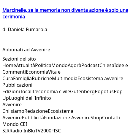
Marcinelle, se la memoria non diventa azione è solo una
cerimonia
di
Daniela Fumarola
Abbonati ad Avvenire
Sezioni del sito
Home
Attualità
Politica
Mondo
Agorà
Podcast
Chiesa
Idee e
Commenti
Economia
Vita e
Cura
Famiglia
Rubriche
Multimedia
Ecosistema avvenire
Pubblicazioni
Edizioni locali
L'economia civile
Gutenberg
Popotus
Pop
Up
Luoghi dell'Infinito
Avvenire
Chi siamo
Redazione
Ecosistema
Avvenire
Pubblicità
Fondazione Avvenire
Shop
Contatti
Mondo CEI
SIR
Radio InBlu
TV2000
FISC