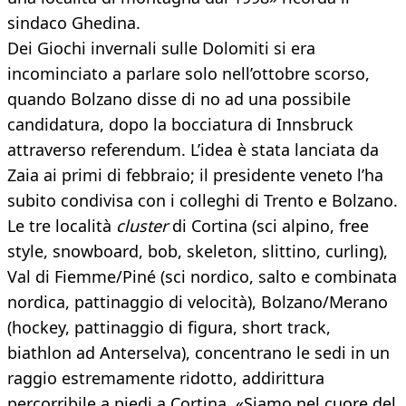
sindaco Ghedina.
Dei Giochi invernali sulle Dolomiti si era
incominciato a parlare solo nell’ottobre scorso,
quando Bolzano disse di no ad una possibile
candidatura, dopo la bocciatura di Innsbruck
attraverso referendum. L’idea è stata lanciata da
Zaia ai primi di febbraio; il presidente veneto l’ha
subito condivisa con i colleghi di Trento e Bolzano.
Le tre località
cluster
di Cortina (sci alpino, free
style, snowboard, bob, skeleton, slittino, curling),
Val di Fiemme/Piné (sci nordico, salto e combinata
nordica, pattinaggio di velocità), Bolzano/Merano
(hockey, pattinaggio di figura, short track,
biathlon ad Anterselva), concentrano le sedi in un
raggio estremamente ridotto, addirittura
percorribile a piedi a Cortina. «Siamo nel cuore del