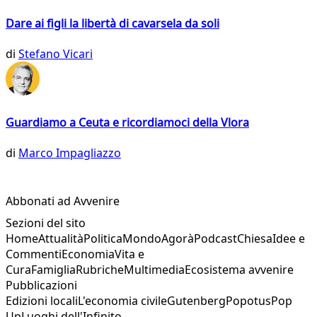
Dare ai figli la libertà di cavarsela da soli
di
Stefano Vicari
Guardiamo a Ceuta e ricordiamoci della Vlora
di
Marco Impagliazzo
Abbonati ad Avvenire
Sezioni del sito
Home
Attualità
Politica
Mondo
Agorà
Podcast
Chiesa
Idee e
Commenti
Economia
Vita e
Cura
Famiglia
Rubriche
Multimedia
Ecosistema avvenire
Pubblicazioni
Edizioni locali
L'economia civile
Gutenberg
Popotus
Pop
Up
Luoghi dell'Infinito