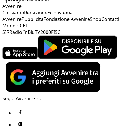
Avvenire
Chi siamo
Redazione
Ecosistema
Avvenire
Pubblicità
Fondazione Avvenire
Shop
Contatti
Mondo CEI
SIR
Radio InBlu
TV2000
FISC
Segui Avvenire su