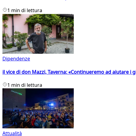
1 min di lettura
Dipendenze
il vice di don Mazzi, Taverna: «Continueremo ad aiutare i gi
1 min di lettura
Attualità