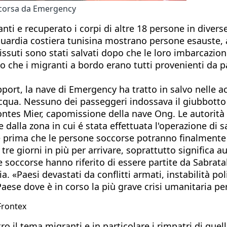
 scorsa da Emergency
ti e recuperato i corpi di altre 18 persone in diverse
guardia costiera tunisina mostrano persone esauste, 
ssuti sono stati salvati dopo che le loro imbarcazioni
o che i migranti a bordo erano tutti provenienti da p
port, la nave di Emergency ha tratto in salvo nelle ac
ua. Nessuno dei passeggeri indossava il giubbotto 
tes Mier, capomissione della nave Ong. Le autorità 
 dalla zona in cui é stata effettuata l'operazione di s
 prima che le persone soccorse potranno finalmente to
a tre giorni in più per arrivare, soprattutto significa
 soccorse hanno riferito di essere partite da Sabratah,
«Paesi devastati da conflitti armati, instabilità poli
 Paese dove è in corso la più grave crisi umanitaria p
Frontex
o il tema migranti e in particolare i rimpatri di quelli