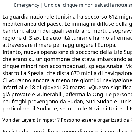
Emergency | Uno dei cinque minori salvati la notte
La guardia nazionale tunisina ha soccorso 612 migran
mediterranea del paese. Le immagini diffuse della 
bambini, alcuni dei quali sembrano morti. I sopravvi
regione di Sfax. Le autorità tunisine hanno affermat
attraversare il mare per raggiungere l'Europa.
Intanto, nuova operazione di soccorso della Life Sup
che erano su un gommone che stava imbarcando acq
cinque minori non accompagnati, spiega Anabel Mon
sbarco La Spezia, che dista 670 miglia di navigazione
Ci vorranno ancora almeno tre giorni di navigazione
infatti alle 18 di giovedì 20 marzo. «Questo signific
già provate e vulnerabili, afferma la Ong. Le persone
naufraghi provengono da Sudan, Sud Sudan e Tunisia. 
particolare, il Sudan è, secondo le Nazioni Unite, il
Von der Leyen: I rimpatri? Possono essere organizzati da 
In vista del consiglio europeo di giovedì, con al centr