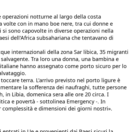
 operazioni notturne al largo della costa
a volte con in mano boe nere, tra cui donne e
 si sono capovolte in diverse operazioni nella
aesi dell'Africa subsahariana che tentavano di
que internazionali della zona Sar libica, 35 migranti
salvagente. Tra loro una donna, una bambina e
italiane hanno assegnato come porto sicuro per lo
alvataggio.
ccare terra. L'arrivo previsto nel porto ligure è
 aumentare la sofferenza dei naufraghi, tutte persone
 in Libia, domenica sera alle ore 20 circa. I
tica e povertà - sottolinea Emergency -. In
er complessità e dimensioni dei giorni nostri».
 entrati in Ue e provenienti dai Paesi sicuri la