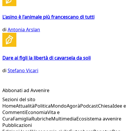
L'asino è l'animale più francescano di tutti
di
Antonia Arslan
Dare ai figli la libertà di cavarsela da soli
di
Stefano Vicari
Abbonati ad Avvenire
Sezioni del sito
Home
Attualità
Politica
Mondo
Agorà
Podcast
Chiesa
Idee e
Commenti
Economia
Vita e
Cura
Famiglia
Rubriche
Multimedia
Ecosistema avvenire
Pubblicazioni