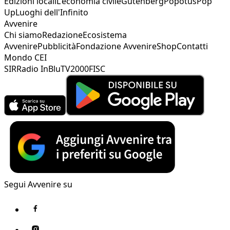
Edizioni locali
L'economia civile
Gutenberg
Popotus
Pop
Up
Luoghi dell'Infinito
Avvenire
Chi siamo
Redazione
Ecosistema
Avvenire
Pubblicità
Fondazione Avvenire
Shop
Contatti
Mondo CEI
SIR
Radio InBlu
TV2000
FISC
Segui Avvenire su