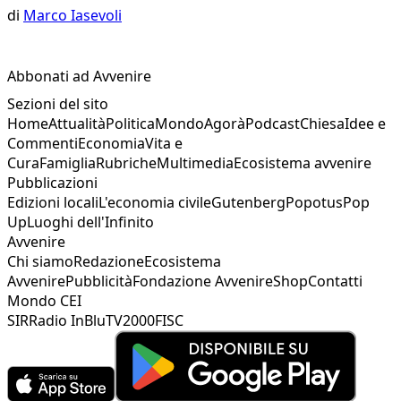
di
Marco Iasevoli
Abbonati ad Avvenire
Sezioni del sito
Home
Attualità
Politica
Mondo
Agorà
Podcast
Chiesa
Idee e
Commenti
Economia
Vita e
Cura
Famiglia
Rubriche
Multimedia
Ecosistema avvenire
Pubblicazioni
Edizioni locali
L'economia civile
Gutenberg
Popotus
Pop
Up
Luoghi dell'Infinito
Avvenire
Chi siamo
Redazione
Ecosistema
Avvenire
Pubblicità
Fondazione Avvenire
Shop
Contatti
Mondo CEI
SIR
Radio InBlu
TV2000
FISC