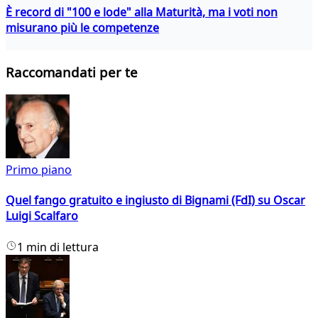
È record di "100 e lode" alla Maturità, ma i voti non
misurano più le competenze
Raccomandati per te
Primo piano
Quel fango gratuito e ingiusto di Bignami (FdI) su Oscar
Luigi Scalfaro
1 min di lettura