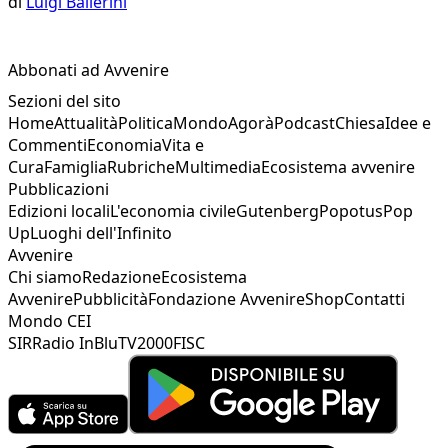
di
Luigi Ballerini
Abbonati ad Avvenire
Sezioni del sito
Home
Attualità
Politica
Mondo
Agorà
Podcast
Chiesa
Idee e
Commenti
Economia
Vita e
Cura
Famiglia
Rubriche
Multimedia
Ecosistema avvenire
Pubblicazioni
Edizioni locali
L'economia civile
Gutenberg
Popotus
Pop
Up
Luoghi dell'Infinito
Avvenire
Chi siamo
Redazione
Ecosistema
Avvenire
Pubblicità
Fondazione Avvenire
Shop
Contatti
Mondo CEI
SIR
Radio InBlu
TV2000
FISC