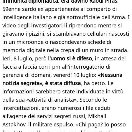
immunità diplomatica, era Gavino Raoul Piras
,
59enne sardo ex appartenente al comparto di
intelligence italiano e già sottoufficiale dell'Arma. I
video degli investigatori li riprendono mentre si
giravano i pizzini, si scambiavano cellulari nascosti
in un microonde o nascondevano schede di
memoria digitale nella crepa di un muro in strada.
Ieri, 8 luglio, però
l'uomo si è difeso
, in attesa del
faccia a faccia con i pm all'interrogatorio di
garanzia di domani, venerdì 10 luglio:
«Nessuna
notizia segreta», è stata diffusa
, ha detto. Le
informazioni sarebbero state individuate in virtù
della sua «attività di analista». Secondo le
intercettazioni, erano numerosi i file ceduti
all'agente dei servizi segreti russi, Mikhail
Astakhov, il militare espulso. «Chi paga? Io posso