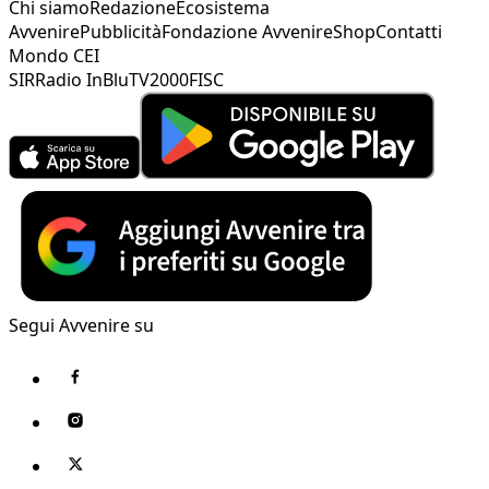
Chi siamo
Redazione
Ecosistema
Avvenire
Pubblicità
Fondazione Avvenire
Shop
Contatti
Mondo CEI
SIR
Radio InBlu
TV2000
FISC
Segui Avvenire su