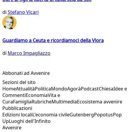
di
Stefano Vicari
Guardiamo a Ceuta e ricordiamoci della Vlora
di
Marco Impagliazzo
Abbonati ad Avvenire
Sezioni del sito
Home
Attualità
Politica
Mondo
Agorà
Podcast
Chiesa
Idee e
Commenti
Economia
Vita e
Cura
Famiglia
Rubriche
Multimedia
Ecosistema avvenire
Pubblicazioni
Edizioni locali
L'economia civile
Gutenberg
Popotus
Pop
Up
Luoghi dell'Infinito
Avvenire