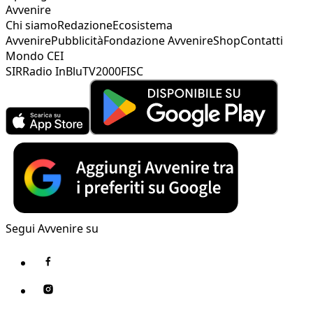
Avvenire
Chi siamo
Redazione
Ecosistema
Avvenire
Pubblicità
Fondazione Avvenire
Shop
Contatti
Mondo CEI
SIR
Radio InBlu
TV2000
FISC
Segui Avvenire su