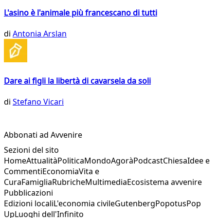
L'asino è l'animale più francescano di tutti
di
Antonia Arslan
Dare ai figli la libertà di cavarsela da soli
di
Stefano Vicari
Abbonati ad Avvenire
Sezioni del sito
Home
Attualità
Politica
Mondo
Agorà
Podcast
Chiesa
Idee e
Commenti
Economia
Vita e
Cura
Famiglia
Rubriche
Multimedia
Ecosistema avvenire
Pubblicazioni
Edizioni locali
L'economia civile
Gutenberg
Popotus
Pop
Up
Luoghi dell'Infinito