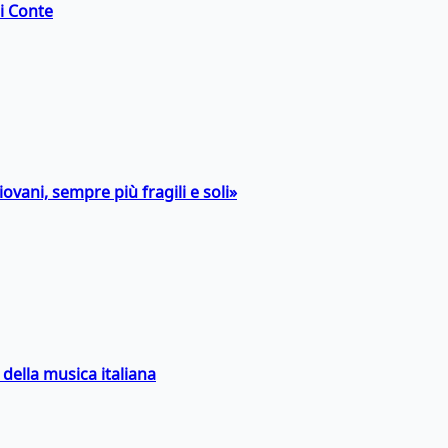
di Conte
ovani, sempre più fragili e soli»
della musica italiana