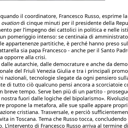
 quando il coordinatore, Francesco Russo, esprime la 
 ovation
di cinque minuti per il presidente della Repu
nto per l’impegno dei cattolici in politica e nelle isti
un pomeriggio intenso: se centinaia di amministrator
le appartenenze partitiche, è perché hanno preso sul 
attarella sia papa Francesco - anche per il Santo Pa
a opporre alla crisi.
a dalle autarchie, dalle democrature e anche da democ
nale del Friuli Venezia Giulia e tra i principali promot
smi nazionali, tecnologie slegate da ogni pensiero sul
ronte di tutto ciò qualcuno pensi ancora a scorciatoi
 breve tempo. Serve ben più di un partito - prosegue 
a nostra fuori dalle logiche del bipolarismo». Rivoluzio
tre propone la metafora, alle sue spalle appare propr
razione cristiana. Trasversale, e perciò sufficienteme
ne vita in Toscana. Tema che Russo tocca, concludendo
to. L’intervento di Francesco Russo arriva al termine 