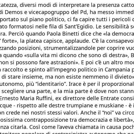
zza, diversi modi di interpretare la presenza cattolica
er di Demos e vicecapogruppo del Pd, ha messo immedia
rtato sul piano politico, ci fa capire tutti i pericoli 
utato formatosi nelle fila di Sant’Egidio. Le sensibili
aura. Perciò quando Paola Binetti dice che «la democra
” forte», la platea capisce, applaude. C’è la consapev
zzando posizioni, strumentalizzandole per coprire vuot
a quando «sulla vita mi dicono che sono di destra», B
«non si possono fare astrazioni». E poi c’è un altro m
ha raccolto e spinto all’impegno politico in Campania
iani di stare insieme, ma non esiste nemmeno il diviet
 autonomo, più “identitario”. Irace è per il proporzion
cegliere una parte, e la mia parte è dove non stanno i
 Ernesto Maria Ruffini, ex direttore delle Entrate con
acque - rispetto alle destre trumpiane e muskiane - è 
n crede nei nostri stessi valori. Anche il “noi” va ci
iosissima contrapposizione tra democrazia e libertà», d
enza citarla. Così come l’aveva chiamata in causa poc
ntenitore popolare di centrosinistra autonomo che parl