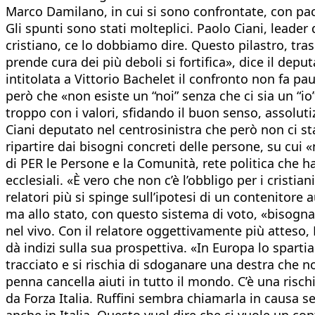
Marco Damilano, in cui si sono confrontate, con pacate
Gli spunti sono stati molteplici. Paolo Ciani, lead
cristiano, ce lo dobbiamo dire. Questo pilastro, traspo
prende cura dei più deboli si fortifica», dice il dep
intitolata a Vittorio Bachelet il confronto non fa p
però che «non esiste un “noi” senza che ci sia un “io
troppo con i valori, sfidando il buon senso, assoluti
Ciani deputato nel centrosinistra che però non ci st
ripartire dai bisogni concreti delle persone, su cui 
di PER le Persone e la Comunità, rete politica che 
ecclesiali. «È vero che non c’è l’obbligo per i crist
relatori più si spinge sull’ipotesi di un contenitore
ma allo stato, con questo sistema di voto, «bisogna s
nel vivo. Con il relatore oggettivamente più atteso,
dà indizi sulla sua prospettiva. «In Europa lo sparti
tracciato e si rischia di sdoganare una destra che no
penna cancella aiuti in tutto il mondo. C’è una risch
da Forza Italia. Ruffini sembra chiamarla in causa s
anche in Italia. Questo vuol dire che ci vuole un co