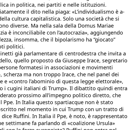
 in politica, nei partiti e nelle istituzioni.
tamente il dito nella piaga: «L’individualismo è a-
della cultura capitalistica. Solo una società che si
tà sono diverse. Ma nella sala della Domus Mariae
zia è inconciliabile con l’autocrazia», aggiungendo
olezza, insomma, che il bipolarismo ha “giocato”
i politici.
inetti già parlamentare di centrodestra che invita a
odello, quello proposto da Giuseppe Irace, segretario
 persone formatesi in associazioni e movimenti
o», scherza ma non troppo Irace, che nel panel dei
ale e «contro l’abominio di questa legge elettorale»,
 cugini italiani di Trump». Il dibattito quindi entra
siderato prossimo all’impegno politico diretto, che
il Ppe. In Italia questo spartiacque non è stato
rcoscritto nel momento in cui Trump con un tratto di
ice Ruffini. In Italia il Ppe, è noto, è rappresentato
he settimane fa parlando di «coalizione Ursula»
i con le forze europeiste? Ruffini non entra nel