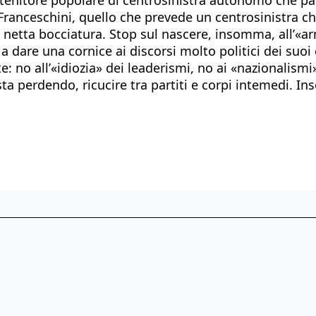
-Franceschini, quello che prevede un centrosinistra c
ua netta bocciatura. Stop sul nascere, insomma, all’«
 dare una cornice ai discorsi molto politici dei suoi
: no all’«idiozia» dei leaderismi, no ai «nazionalismi»,
 sta perdendo, ricucire tra partiti e corpi intemedi. In