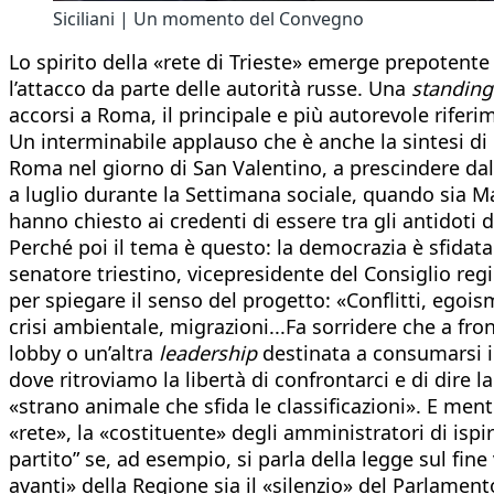
Siciliani | Un momento del Convegno
Lo spirito della «rete di Trieste» emerge prepotente
l’attacco da parte delle autorità russe. Una
standing
accorsi a Roma, il principale e più autorevole riferime
Un interminabile applauso che è anche la sintesi di 
Roma nel giorno di San Valentino, a prescindere dal
a luglio durante la Settimana sociale, quando sia M
hanno chiesto ai credenti di essere tra gli antidoti d
Perché poi il tema è questo: la democrazia è sfidat
senatore triestino, vicepresidente del Consiglio regio
per spiegare il senso del progetto: «Conflitti, egoi
crisi ambientale, migrazioni...Fa sorridere che a f
lobby o un’altra
leadership
destinata a consumarsi in
dove ritroviamo la libertà di confrontarci e di dire l
«strano animale che sfida le classificazioni». E men
«rete», la «costituente» degli amministratori di ispi
partito” se, ad esempio, si parla della legge sul fi
avanti» della Regione sia il «silenzio» del Parlamen