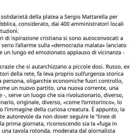
solidarietà della platea a Sergio Mattarella per
bblica, considerato, dai 400 amministratori locali
tuzioni.
i di ispirazione cristiana si sono autoconvocati a
serio l’allarme sulla «democrazia malata» lanciato
dre un lungo ed emozionato applauso di vicinanza -
razie che si autarchizzano a piccole dosi. Russo, ex
ori della rete, fa leva proprio sull’urgenza storica
la persona, oligarchie economiche fuori controllo,
e come un nuovo partito, una nuova corrente, una
-, serve un luogo che sia rivoluzionario, diverso,
nario, originale, diverso, «come l’ornitorinco», lo
io l’immagine della curiosa creatura. È appunto, la
nte autorevole da non dover seguire le “linee di
 la prima giornata, riconoscendo sia la «fuga in
di una tavola rotonda, moderata dal giornalista