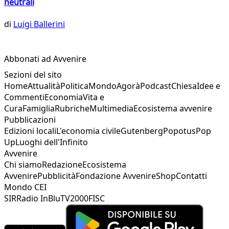
neutrali
di
Luigi Ballerini
Abbonati ad Avvenire
Sezioni del sito
Home
Attualità
Politica
Mondo
Agorà
Podcast
Chiesa
Idee e
Commenti
Economia
Vita e
Cura
Famiglia
Rubriche
Multimedia
Ecosistema avvenire
Pubblicazioni
Edizioni locali
L'economia civile
Gutenberg
Popotus
Pop
Up
Luoghi dell'Infinito
Avvenire
Chi siamo
Redazione
Ecosistema
Avvenire
Pubblicità
Fondazione Avvenire
Shop
Contatti
Mondo CEI
SIR
Radio InBlu
TV2000
FISC