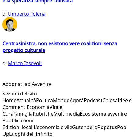
e la speranza sempre coltivata
di
Umberto Folena
Centrosinistra, non esistono vere coalizioni senza
progetto culturale
di
Marco Iasevoli
Abbonati ad Avvenire
Sezioni del sito
Home
Attualità
Politica
Mondo
Agorà
Podcast
Chiesa
Idee e
Commenti
Economia
Vita e
Cura
Famiglia
Rubriche
Multimedia
Ecosistema avvenire
Pubblicazioni
Edizioni locali
L'economia civile
Gutenberg
Popotus
Pop
Up
Luoghi dell'Infinito