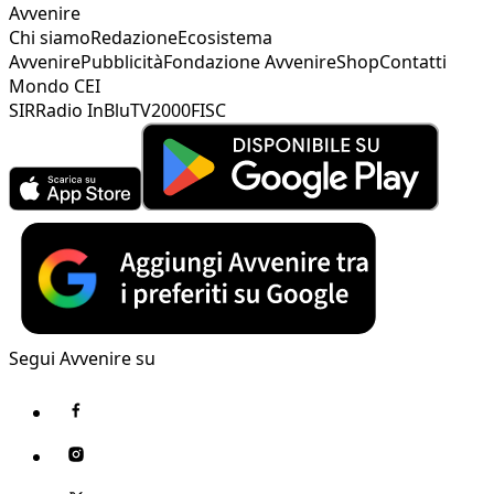
Avvenire
Chi siamo
Redazione
Ecosistema
Avvenire
Pubblicità
Fondazione Avvenire
Shop
Contatti
Mondo CEI
SIR
Radio InBlu
TV2000
FISC
Segui Avvenire su