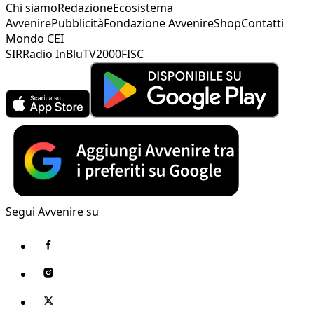
Chi siamo
Redazione
Ecosistema
Avvenire
Pubblicità
Fondazione Avvenire
Shop
Contatti
Mondo CEI
SIR
Radio InBlu
TV2000
FISC
Segui Avvenire su