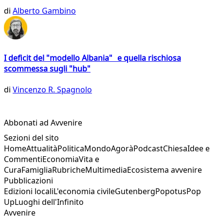
di
Alberto Gambino
I deficit del "modello Albania" e quella rischiosa
scommessa sugli "hub"
di
Vincenzo R. Spagnolo
Abbonati ad Avvenire
Sezioni del sito
Home
Attualità
Politica
Mondo
Agorà
Podcast
Chiesa
Idee e
Commenti
Economia
Vita e
Cura
Famiglia
Rubriche
Multimedia
Ecosistema avvenire
Pubblicazioni
Edizioni locali
L'economia civile
Gutenberg
Popotus
Pop
Up
Luoghi dell'Infinito
Avvenire