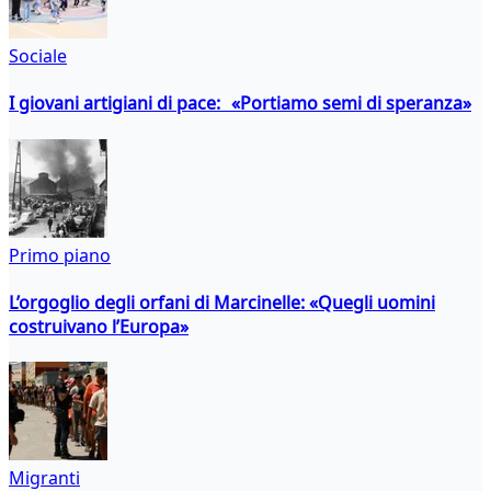
Sociale
I giovani artigiani di pace: «Portiamo semi di speranza»
Primo piano
L’orgoglio degli orfani di Marcinelle: «Quegli uomini
costruivano l’Europa»
Migranti