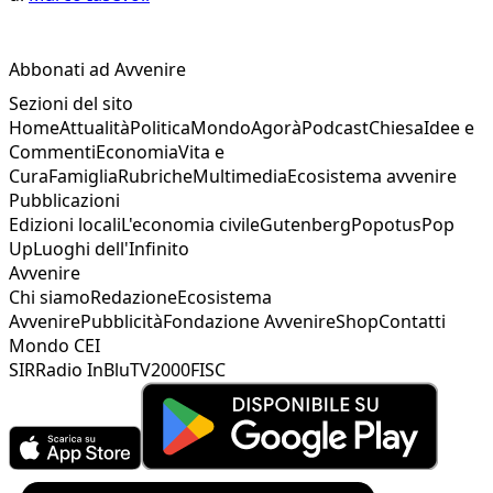
Abbonati ad Avvenire
Sezioni del sito
Home
Attualità
Politica
Mondo
Agorà
Podcast
Chiesa
Idee e
Commenti
Economia
Vita e
Cura
Famiglia
Rubriche
Multimedia
Ecosistema avvenire
Pubblicazioni
Edizioni locali
L'economia civile
Gutenberg
Popotus
Pop
Up
Luoghi dell'Infinito
Avvenire
Chi siamo
Redazione
Ecosistema
Avvenire
Pubblicità
Fondazione Avvenire
Shop
Contatti
Mondo CEI
SIR
Radio InBlu
TV2000
FISC