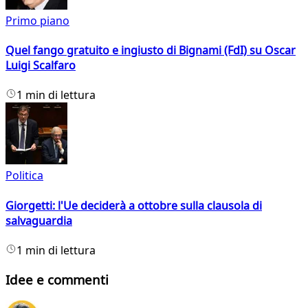
Primo piano
Quel fango gratuito e ingiusto di Bignami (FdI) su Oscar
Luigi Scalfaro
1 min di lettura
Politica
Giorgetti: l'Ue deciderà a ottobre sulla clausola di
salvaguardia
1 min di lettura
Idee e commenti