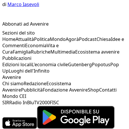
di
Marco Iasevoli
Abbonati ad Avvenire
Sezioni del sito
Home
Attualità
Politica
Mondo
Agorà
Podcast
Chiesa
Idee e
Commenti
Economia
Vita e
Cura
Famiglia
Rubriche
Multimedia
Ecosistema avvenire
Pubblicazioni
Edizioni locali
L'economia civile
Gutenberg
Popotus
Pop
Up
Luoghi dell'Infinito
Avvenire
Chi siamo
Redazione
Ecosistema
Avvenire
Pubblicità
Fondazione Avvenire
Shop
Contatti
Mondo CEI
SIR
Radio InBlu
TV2000
FISC