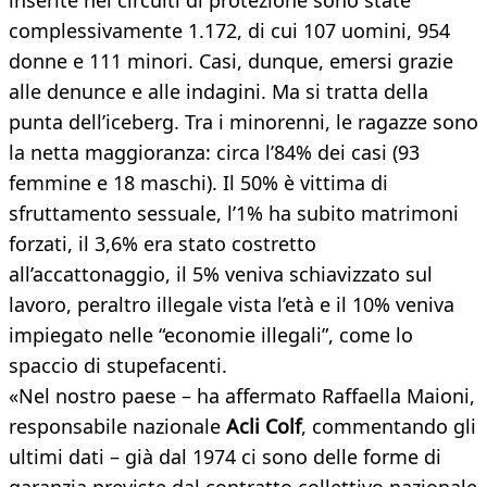
inserite nei circuiti di protezione sono state
complessivamente 1.172, di cui 107 uomini, 954
donne e 111 minori. Casi, dunque, emersi grazie
alle denunce e alle indagini. Ma si tratta della
punta dell’iceberg. Tra i minorenni, le ragazze sono
la netta maggioranza: circa l’84% dei casi (93
femmine e 18 maschi). Il 50% è vittima di
sfruttamento sessuale, l’1% ha subito matrimoni
forzati, il 3,6% era stato costretto
all’accattonaggio, il 5% veniva schiavizzato sul
lavoro, peraltro illegale vista l’età e il 10% veniva
impiegato nelle “economie illegali”, come lo
spaccio di stupefacenti.
«Nel nostro paese – ha affermato Raffaella Maioni,
responsabile nazionale
Acli Colf
, commentando gli
ultimi dati – già dal 1974 ci sono delle forme di