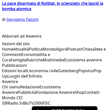
La pace disarmata di Rotblat, lo scienziato che lasciò la
bomba atomica
di
Gerolamo Fazzini
Abbonati ad Avvenire
Sezioni del sito
Home
Attualità
Politica
Mondo
Agorà
Podcast
Chiesa
Idee e
Commenti
Economia
Vita e
Cura
Famiglia
Rubriche
Multimedia
Ecosistema avvenire
Pubblicazioni
Edizioni locali
L'economia civile
Gutenberg
Popotus
Pop
Up
Luoghi dell'Infinito
Avvenire
Chi siamo
Redazione
Ecosistema
Avvenire
Pubblicità
Fondazione Avvenire
Shop
Contatti
Mondo CEI
SIR
Radio InBlu
TV2000
FISC