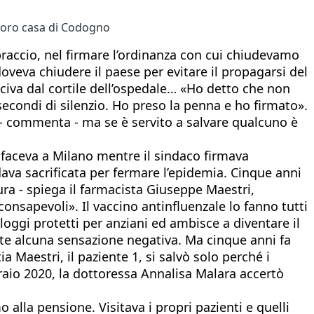
a loro casa di Codogno
raccio, nel firmare l’ordinanza con cui chiudevamo
veva chiudere il paese per evitare il propagarsi del
iva dal cortile dell’ospedale… «Ho detto che non
econdi di silenzio. Ho preso la penna e ho firmato».
ì - commenta - ma se è servito a salvare qualcuno è
si faceva a Milano mentre il sindaco firmava
dava sacrificata per fermare l’epidemia. Cinque anni
ra - spiega il farmacista Giuseppe Maestri,
 consapevoli». Il vaccino antinfluenzale lo fanno tutti
loggi protetti per anziani ed ambisce a diventare il
tte alcuna sensazione negativa. Ma cinque anni fa
a Maestri, il paziente 1, si salvò solo perché i
braio 2020, la dottoressa Annalisa Malara accertò
alla pensione. Visitava i propri pazienti e quelli