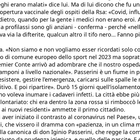
leghi erano malati» dice lui. Ma di lui dicono che fu 
pertura vaccinale degli ospiti della Rsa: «Covid, inf
dietro, quando per la gente i medici non erano eroi. An
la profilassi sono gli anziani - conferma - perché «ne
ava via la difterite, qualcun altro il tifo nero… Fann
a. «Non siamo e non vogliamo esser ricordati solo com
olo di comune europeo dello sport nel 2023 ma soprattu
emier Conte arrivò ad adombrare che il nostro ospeda
amponi a livello nazionale». Passerini è un fiume in 
sistere, gestire l’emergenza, caricarsi sulle spalle l
tivo. E poi ripartire». Durò 15 giorni quell’isolamen
o voleva inumare i cadaveri infetti. La città ebbe pi
ontariato: chi era dentro la zona rossa si rimboccò le
 ai nuovi residenti» ammette il primo cittadino.
 aver iniziato il contrasto al coronavirus nel Paese», 
ani, che vissero il dramma con «pazienza, in un clima 
lla canonica di don Iginio Passerini, che regge la com
tivato da prudenza igienica, e quello delle nascite. E