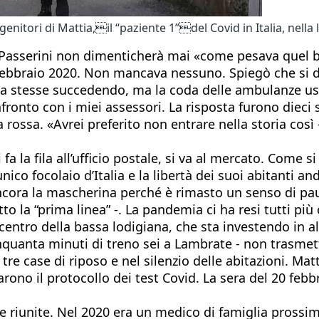
genitori di Mattia,il “paziente 1”del Covid in Italia, nell
o Passerini non dimenticherà mai «come pesava quel b
 febbraio 2020. Non mancava nessuno. Spiegò che si do
sa stesse succedendo, ma la coda delle ambulanze usc
onto con i miei assessori. La risposta furono dieci s
a rossa. «Avrei preferito non entrare nella storia cos
fa la fila all’ufficio postale, si va al mercato. Come 
co focolaio d’Italia e la libertà dei suoi abitanti an
ancora la mascherina perché è rimasto un senso di pau
tto la “prima linea” -. La pandemia ci ha resi tutti più
centro della bassa lodigiana, che sta investendo in al
inquanta minuti di treno sei a Lambrate - non trasme
re case di riposo e nel silenzio delle abitazioni. Matti
arono il protocollo dei test Covid. La sera del 20 feb
 riunite. Nel 2020 era un medico di famiglia prossimo 