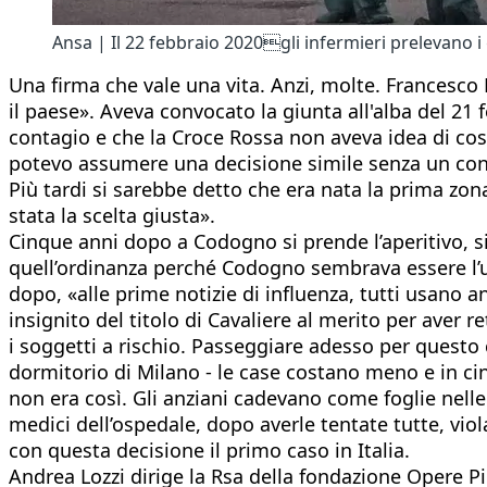
Ansa | Il 22 febbraio 2020gli infermieri prelevano i 
Una firma che vale una vita. Anzi, molte. Francesc
il paese». Aveva convocato la giunta all'alba del 21
contagio e che la Croce Rossa non aveva idea di co
potevo assumere una decisione simile senza un confr
Più tardi si sarebbe detto che era nata la prima zon
stata la scelta giusta».
Cinque anni dopo a Codogno si prende l’aperitivo, si 
quell’ordinanza perché Codogno sembrava essere l’uni
dopo, «alle prime notizie di influenza, tutti usano 
insignito del titolo di Cavaliere al merito per aver re
i soggetti a rischio. Passeggiare adesso per questo 
dormitorio di Milano - le case costano meno e in c
non era così. Gli anziani cadevano come foglie nelle t
medici dell’ospedale, dopo averle tentate tutte, viol
con questa decisione il primo caso in Italia.
Andrea Lozzi dirige la Rsa della fondazione Opere Pie