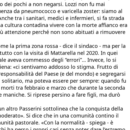
uno dei pochi a non negarsi. Lozzi non fu mai
luenza da pneumococco e varicella zoster: siamo al
che tra i sanitari, medici e infermieri, si fa strada
lla cultura contadina vivere con la morte affianco era
o più attenzione perché non sono abituati a rimuovere
e la prima zona rossa - dice il sindaco - ma per la
tto con la visita di Mattarella nel 2020. In quei
le aveva commesso degli “errori”… Invece, lo si
piena: «ci sentivamo addosso lo stigma. Frutto di
e responsabilità del Paese (e del mondo) e segregarsi
to solitario, ma poteva essere per sempre: quando fu
ù morti tra febbraio e marzo che durante la seconda
 maniche. Si riprese persino a fare figli, ma durò
un altro Passerini sottolinea che la conquista della
moderato». Si dice che in una comunità contino il
unità pastorale. «Con la normalità - spiega - è
 chi ha perso i propri cari senza poter dare l’estremo