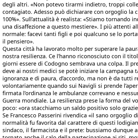
degli altri. «Non potevo tirarmi indietro, troppi col
contagiato. Adesso può dichiarare con orgoglio la co
100%». Sull’attualità è realista: «Stiamo tornando in
una disaffezione a questo mestiere». I più attenti al
normale: facevi tanti figli e poi qualcuno se lo port
il pensiero».
Questa città ha lavorato molto per superare la paur
nostra resilienza. Ce l’hanno riconosciuto con il tit
giorni essere di Codogno sembrava una colpa. Il pr
deve ai nostri medici se potè iniziare la campagna t
ignoranza e di paura, d’accordo, ma non è da tutti re
volontariamente quando sui Navigli si prende l’aperi
firmata l’ordinanza le ambulanze correvano e nessun
Guerra mondiale. La resilienza prese la forma del vol
poco: «ora stacchiamo un saldo positivo solo grazie
Se Francesco Passerini rivendica «il sano orgoglio di
normalità fu favorita dal carattere di questi lodigi
sindaco, il farmacista e il prete: bussiamo dunque a
tornato anche il calo della partecipazione ai riti, mo