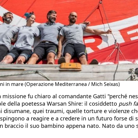
ioni in mare (Operazione Mediterranea / Mich Seixas)
da missione fu chiaro al comandante Gatti "perché ne
role della poetessa Warsan Shire: il cosiddetto
push f
ni disumane, quei traumi, quelle torture e violenze ch
 spingono a reagire e a credere in un futuro forse di
 braccio il suo bambino appena nato. Nato da uno st