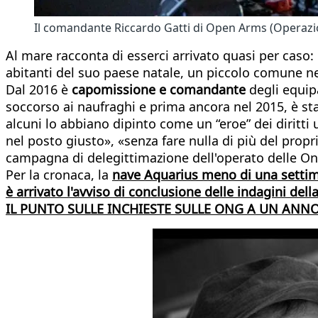
Il comandante Riccardo Gatti di Open Arms (Operazi
Al mare racconta di esserci arrivato quasi per caso
abitanti del suo paese natale, un piccolo comune nel
Dal 2016 è
capomissione e comandante
degli equip
soccorso ai naufraghi e prima ancora nel 2015, è st
alcuni lo abbiano dipinto come un “eroe” dei diritti
nel posto giusto», «senza fare nulla di più del prop
campagna di delegittimazione dell'operato delle On
Per la cronaca, la
nave Aquarius meno di una settim
è arrivato l'avviso di conclusione delle indagini del
IL PUNTO SULLE INCHIESTE SULLE ONG A UN ANNO