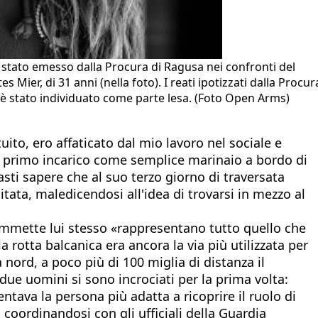
è stato emesso dalla Procura di Ragusa nei confronti del
er, di 31 anni (nella foto). I reati ipotizzati dalla Procur
 è stato individuato come parte lesa. (Foto Open Arms)
uito, ero affaticato dal mio lavoro nel sociale e
o primo incarico come semplice marinaio a bordo di
asti sapere che al suo terzo giorno di traversata
tata, maledicendosi all'idea di trovarsi in mezzo al
 ammette lui stesso «rappresentano tutto quello che
rotta balcanica era ancora la via più utilizzata per
nord, a poco più di 100 miglia di distanza il
 due uomini si sono incrociati per la prima volta:
ntava la persona più adatta a ricoprire il ruolo di
oordinandosi con gli ufficiali della Guardia