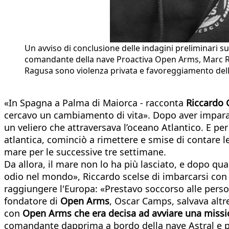
Un avviso di conclusione delle indagini preliminari s
comandante della nave Proactiva Open Arms, Marc Reig 
Ragusa sono violenza privata e favoreggiamento dell’
«In Spagna a Palma di Maiorca - racconta
Riccardo 
cercavo un cambiamento di vita». Dopo aver imparat
un veliero che attraversava l’oceano Atlantico. E pe
atlantica, cominciò a rimettere e smise di contare le
mare per le successive tre settimane.
Da allora, il mare non lo ha più lasciato, e dopo q
odio nel mondo», Riccardo scelse di imbarcarsi con M
raggiungere l'Europa: «Prestavo soccorso alle person
fondatore di
Open Arms
, Oscar Camps, salvava altre
con
Open Arms che era decisa ad avviare una miss
comandante dapprima a bordo della nave Astral e poi