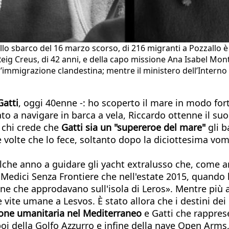
ullo sbarco del 16 marzo scorso, di 216 migranti a Pozzallo 
Creus, di 42 anni, e della capo missione Ana Isabel Montes Mi
immigrazione clandestina; mentre il ministero dell’Interno
Gatti
, oggi 40enne -: ho scoperto il mare in modo fort
o a navigare in barca a vela, Riccardo ottenne il su
r chi crede che
Gatti sia un "supereroe del mare"
gli b
 volte che lo fece, soltanto dopo la diciottesima vomi
ualche anno a guidare gli yacht extralusso che, come
edici Senza Frontiere che nell'estate 2015, quando la 
e che approdavano sull'isola di Leros». Mentre più a 
 vite umane a Lesvos. È stato allora che i destini dei
ione umanitaria nel Mediterraneo
e Gatti che rapprese
 della Golfo Azzurro e infine della nave Open Arms, c