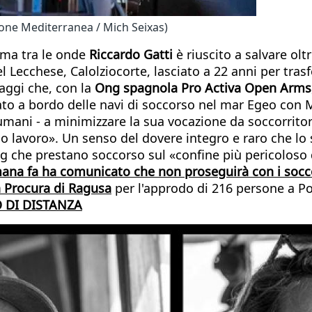
one Mediterranea / Mich Seixas)
: ma tra le onde
Riccardo Gatti
è riuscito a salvare ol
 Lecchese, Calolziocorte, lasciato a 22 anni per trasf
aggi che, con la
Ong spagnola Pro Activa Open Arms
ato a bordo delle navi di soccorso nel mar Egeo con M
 umani - a minimizzare la sua vocazione da soccorritor
rio lavoro». Un senso del dovere integro e raro che lo
g che prestano soccorso sul «confine più pericoloso 
ana fa ha comunicato che non proseguirà con i socc
la Procura di Ragusa
per l'approdo di 216 persone a Po
 DI DISTANZA