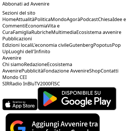
Abbonati ad Avvenire
Sezioni del sito
Home
Attualità
Politica
Mondo
Agorà
Podcast
Chiesa
Idee e
Commenti
Economia
Vita e
Cura
Famiglia
Rubriche
Multimedia
Ecosistema avvenire
Pubblicazioni
Edizioni locali
L'economia civile
Gutenberg
Popotus
Pop
Up
Luoghi dell'Infinito
Avvenire
Chi siamo
Redazione
Ecosistema
Avvenire
Pubblicità
Fondazione Avvenire
Shop
Contatti
Mondo CEI
SIR
Radio InBlu
TV2000
FISC