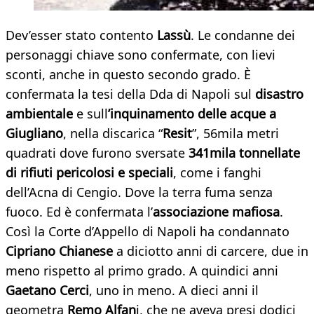
Dev’esser stato contento
Lassù
. Le condanne dei
personaggi chiave sono confermate, con lievi
sconti, anche in questo secondo grado. È
confermata la tesi della Dda di Napoli sul
disastro
ambientale
e sull
’inquinamento delle acque a
Giugliano
, nella discarica “
Resit
”, 56mila metri
quadrati dove furono sversate
341mila tonnellate
di rifiuti pericolosi e speciali
, come i fanghi
dell’Acna di Cengio. Dove la terra fuma senza
fuoco. Ed è confermata l’
associazione mafiosa
.
Così la Corte d’Appello di Napoli ha condannato
Cipriano Chianese
a diciotto anni di carcere, due in
meno rispetto al primo grado. A quindici anni
Gaetano
Cerci
, uno in meno. A dieci anni il
geometra
Remo Alfan
i, che ne aveva presi dodici