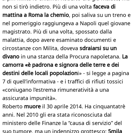
non si tirò indietro. Più di una volta
faceva di
mattina a Roma la chemio
, poi saliva su un treno e
nel pomeriggio raggiungeva a Napoli quel giovane
magistrato. Più di una volta, spossato dalla
malattia, dopo avere esaminato documenti e
circostanze con Milita, doveva
sdraiarsi su un
divano
in una stanza della Procura napoletana.
La
camorra
«è
padrona e signora delle terre e dei
destini delle locali popolazion
i» - si legge a pagina
7 di quell’informativa - e i traffici di rifiuti tossici
«coniugano l’estrema rimuneratività a una
assicurata impunità».
Roberto
muore
il 30 aprile 2014. Ha cinquantatrè
anni. Nel 2010 gli era stata riconosciuta dal
ministero delle Finanze la “causa di servizio” del
suo tumore, ma un indennizzo grottesco:
5mila