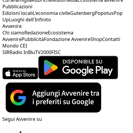
Pubblicazioni
Edizioni locali
L'economia civile
Gutenberg
Popotus
Pop
Up
Luoghi dell'Infinito
Avvenire
Chi siamo
Redazione
Ecosistema
Avvenire
Pubblicità
Fondazione Avvenire
Shop
Contatti
Mondo CEI
SIR
Radio InBlu
TV2000
FISC
Segui Avvenire su