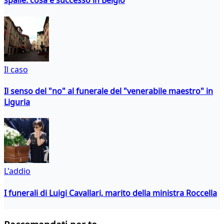
spalle: cosa è successo in Belgio
Il caso
Il senso del "no" al funerale del "venerabile maestro" in
Liguria
L'addio
I funerali di Luigi Cavallari, marito della ministra Roccella