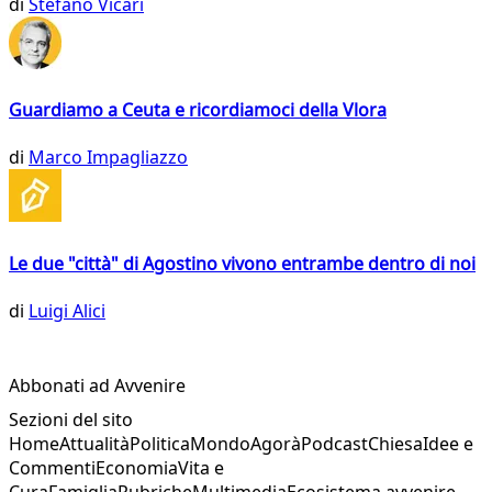
di
Stefano Vicari
Guardiamo a Ceuta e ricordiamoci della Vlora
di
Marco Impagliazzo
Le due "città" di Agostino vivono entrambe dentro di noi
di
Luigi Alici
Abbonati ad Avvenire
Sezioni del sito
Home
Attualità
Politica
Mondo
Agorà
Podcast
Chiesa
Idee e
Commenti
Economia
Vita e
Cura
Famiglia
Rubriche
Multimedia
Ecosistema avvenire