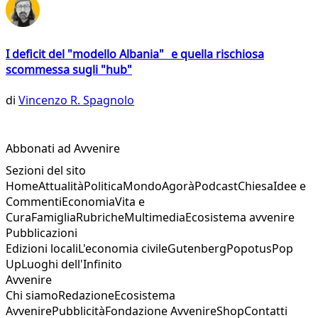
I deficit del "modello Albania" e quella rischiosa
scommessa sugli "hub"
di
Vincenzo R. Spagnolo
Abbonati ad Avvenire
Sezioni del sito
Home
Attualità
Politica
Mondo
Agorà
Podcast
Chiesa
Idee e
Commenti
Economia
Vita e
Cura
Famiglia
Rubriche
Multimedia
Ecosistema avvenire
Pubblicazioni
Edizioni locali
L'economia civile
Gutenberg
Popotus
Pop
Up
Luoghi dell'Infinito
Avvenire
Chi siamo
Redazione
Ecosistema
Avvenire
Pubblicità
Fondazione Avvenire
Shop
Contatti