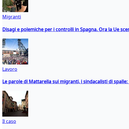
Migranti
Disagi e polemiche per i controlli in Spagna. Ora la Ue 
Lavoro
Le parole di Mattarella sui migranti, i sindacalisti di spalle
Il caso