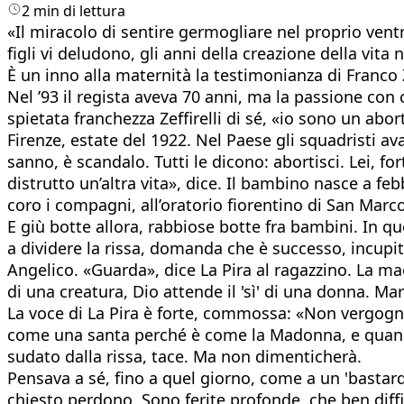
2 min di lettura
«Il miracolo di sentire germogliare nel proprio ventr
figli vi deludono, gli anni della creazione della vit
È un inno alla maternità la testimonianza di Franco Ze
Nel ’93 il regista aveva 70 anni, ma la passione co
spietata franchezza Zeffirelli di sé, «io sono un ab
Firenze, estate del 1922. Nel Paese gli squadristi av
sanno, è scandalo. Tutti le dicono: abortisci. Lei, fo
distrutto un’altra vita», dice. Il bambino nasce a fe
coro i compagni, all’oratorio fiorentino di San Marc
E giù botte allora, rabbiose botte fra bambini. In qu
a dividere la rissa, domanda che è successo, incupito
Angelico. «Guarda», dice La Pira al ragazzino. La ma
di una creatura, Dio attende il 'sì' di una donna. Ma
La voce di La Pira è forte, commossa: «Non vergogn
come una santa perché è come la Madonna, e quando
sudato dalla rissa, tace. Ma non dimenticherà.
Pensava a sé, fino a quel giorno, come a un 'bastar
chiesto perdono. Sono ferite profonde, che ben diffi