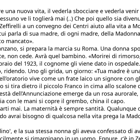
e una nuova vita, il vederla sbocciare e vederla venir 
a nessuno ve li toglierà mai (..) Che poi quello sia di
ffirelli a un convegno dei Centri aiuto alla vita a Mon
n cui parla di sua madre, di ogni madre, della Madonn
orto mancato».
anzano, si prepara la marcia su Roma. Una donna sposat
rte, non cede. Avrà quel bambino. «Morirei di rimorso, 
bbraio del 1923, il cognome gli viene dato in ospedale.
o, ridendo. Uno gli grida, un giorno: «Tua madre è un
ell’oratorio vive come un frate laico un signore con gl
 si tira dietro il piccolo Franco in cima allo scalone 
està dell’Annunciazione emerge da un rosa aurorale, c
ria con le mani si copre il grembo, china il capo.
arti mai. La maternità è sempre santità. Qualunque 
 avrai bisogno di qualcosa nella vita prega la Mad
dino', e la sua stessa nonna gli aveva confessato di 
cilmente si rimarginano in un uomo. Eppure, c’è in Ze