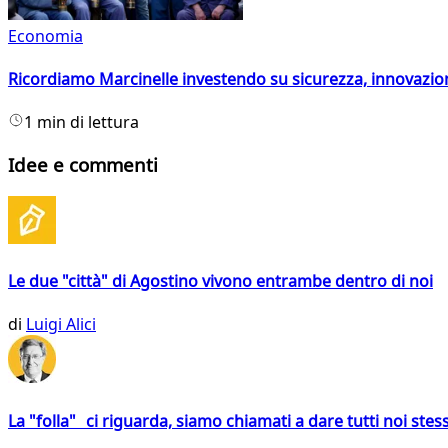
Economia
Ricordiamo Marcinelle investendo su sicurezza, innovazio
1 min di lettura
Idee e commenti
Le due "città" di Agostino vivono entrambe dentro di noi
di
Luigi Alici
La "folla" ci riguarda, siamo chiamati a dare tutti noi stess