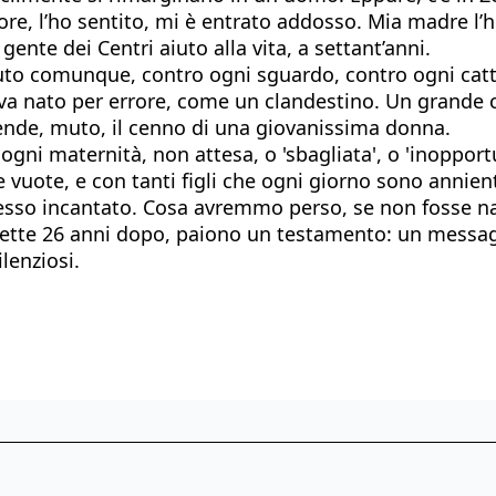
ore, l’ho sentito, mi è entrato addosso. Mia madre l’
nte dei Centri aiuto alla vita, a settant’anni.
 comunque, contro ogni sguardo, contro ogni cattiva p
va nato per errore, come un clandestino. Un grande c
attende, muto, il cenno di una giovanissima donna.
 a ogni maternità, non attesa, o 'sbagliata', o 'inopp
ulle vuote, e con tanti figli che ogni giorno sono anni
 spesso incantato. Cosa avremmo perso, se non fosse 
rilette 26 anni dopo, paiono un testamento: un messagg
lenziosi.