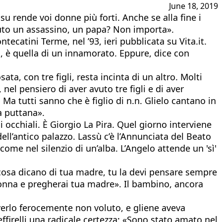
June 18, 2019
su rende voi donne più forti. Anche se alla fine i
venuto un assassino, un papa? Non importa».
tecatini Terme, nel ’93, ieri pubblicata su Vita.it.
a, è quella di un innamorato. Eppure, dice con
a, con tre figli, resta incinta di un altro. Molti
nel pensiero di aver avuto tre figli e di aver
 Ma tutti sanno che è figlio di n.n. Glielo cantano in
a puttana».
i occhiali. È Giorgio La Pira. Quel giorno interviene
dell’antico palazzo. Lassù c’è l’Annunciata del Beato
ome nel silenzio di un’alba. L’Angelo attende un 'sì'
cosa dicano di tua madre, tu la devi pensare sempre
onna e pregherai tua madre». Il bambino, ancora
averlo ferocemente non voluto, e gliene aveva
ffirelli una radicale certezza: «Sono stato amato nel