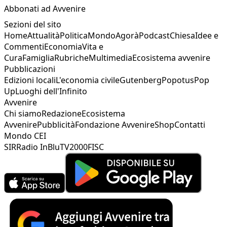
Abbonati ad Avvenire
Sezioni del sito
Home
Attualità
Politica
Mondo
Agorà
Podcast
Chiesa
Idee e
Commenti
Economia
Vita e
Cura
Famiglia
Rubriche
Multimedia
Ecosistema avvenire
Pubblicazioni
Edizioni locali
L'economia civile
Gutenberg
Popotus
Pop
Up
Luoghi dell'Infinito
Avvenire
Chi siamo
Redazione
Ecosistema
Avvenire
Pubblicità
Fondazione Avvenire
Shop
Contatti
Mondo CEI
SIR
Radio InBlu
TV2000
FISC